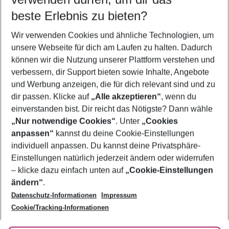
09.08.26
–
07.08.27
5-8 Nächte
beste Erlebnis zu bieten?
Wer wird verreisen
Wir verwenden Cookies und ähnliche Technologien, um
2 Erwachsene
Keine Kinder
unsere Webseite für dich am Laufen zu halten. Dadurch
können wir die Nutzung unserer Plattform verstehen und
Mehr Filter anzeigen
verbessern, dir Support bieten sowie Inhalte, Angebote
und Werbung anzeigen, die für dich relevant sind und zu
dir passen. Klicke auf
„Alle akzeptieren“
, wenn du
einverstanden bist. Dir reicht das Nötigste? Dann wähle
„Nur notwendige Cookies“
. Unter
„Cookies
anpassen“
kannst du deine Cookie-Einstellungen
Footer
Footer navigation
individuell anpassen. Du kannst deine Privatsphäre-
Über uns
Einstellungen natürlich jederzeit ändern oder widerrufen
AGB
– klicke dazu einfach unten auf
„Cookie-Einstellungen
Service & Hilfe
Bestpreisgarantie
ändern“
.
Datenschutz-Informationen
Impressum
Agenturbetreuung
Cookie-Einstellungen ändern
Folge uns
Barrierefreies Reisen
Cookie/Tracking-Informationen
Cookie-Richtlinie
Check-in
Datenschutz