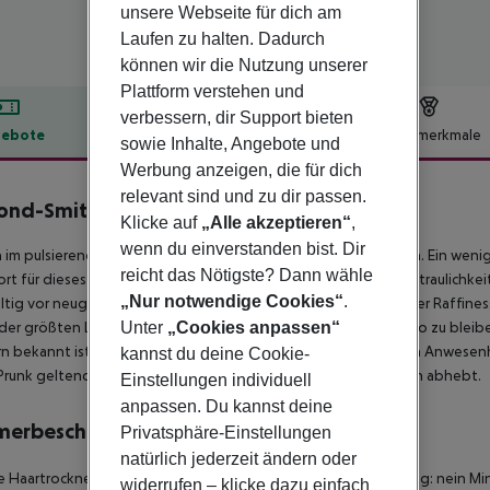
unsere Webseite für dich am
Laufen zu halten. Dadurch
können wir die Nutzung unserer
Plattform verstehen und
verbessern, dir Support bieten
ebote
Hotelbeschreibung
Hotelmerkmale
sowie Inhalte, Angebote und
lbeschreibung
Werbung anzeigen, die für dich
relevant sind und zu dir passen.
ond-Smith
Klicke auf
„Alle akzeptieren“
,
5
wenn du einverstanden bist. Dir
 im pulsierenden Herzen des Marais-Viertels von Paris gelegen. Ein weni
reicht das Nötigste? Dann wähle
rt für dieses einzigartige, luxuriös ausgestattete Hotel ist Vertraulich
„Nur notwendige Cookies“
.
ltig vor neugierigen Blicken geschützt wird. Ein Inbegriff intimer Raffine
der größten Luxus der Gegenwart genießen können: inkognito zu bleibe
Unter
„Cookies anpassen“
rn bekannt ist. Eingeweihte erwähnen es nur in leisen Tönen, in Anwesen
kannst du deine Cookie-
Prunk geltend macht und sich ohne Aufsehen von den anderen abhebt.
Einstellungen individuell
anpassen. Du kannst deine
merbeschreibung
Privatsphäre-Einstellungen
natürlich jederzeit ändern oder
 Haartrockner Direktwahltelefon Stereoanlage Internetzugang: nein Mini
widerrufen – klicke dazu einfach