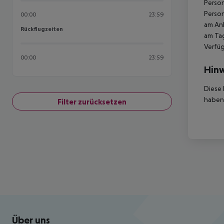
Person
Person
00:00
23:59
am Ank
Rückflugzeiten
Rückflugzeiten
am Tag
Verfüg
00:00
23:59
Hinw
Diese 
haben,
Filter zurücksetzen
Footer
Footer navigation
Über uns