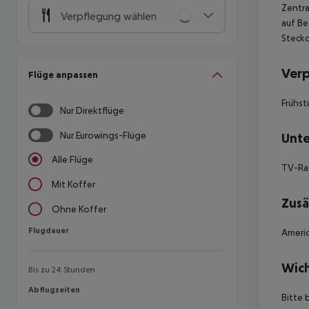
Zentra
Verpflegung wählen
auf Be
Steckd
Ver
Flüge anpassen
Frühst
Nur Direktflüge
Nur Eurowings-Flüge
Unte
Alle Flüge
TV-R
Mit Koffer
Zusä
Ohne Koffer
Flugdauer
Flugdauer
Americ
Wich
Bis zu 24 Stunden
Abflugzeiten
Abflugzeiten
Bitte 