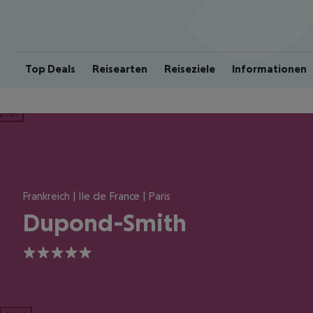
Top Deals
Reisearten
Reiseziele
Informationen
ious
Frankreich | Ile de France | Paris
Dupond-Smith
5