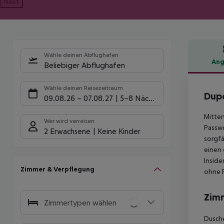
Next
Wähle deinen Abflughafen
Ang
Beliebiger Abflughafen
Hote
Wähle deinen Reisezeitraum
Dup
09.08.26
–
07.08.27
5-8 Nächte
Mitten
Wer wird verreisen
Passwo
2 Erwachsene
Keine Kinder
sorgfä
einen 
Inside
Zimmer & Verpflegung
ohne 
Zim
Zimmertypen wählen
Dusche