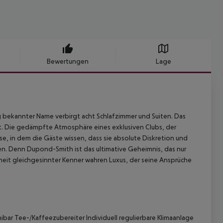
Bewertungen
Lage
g bekannter Name verbirgt acht Schlafzimmer und Suiten. Das
keit. Die gedämpfte Atmosphäre eines exklusiven Clubs, der
sse, in dem die Gäste wissen, dass sie absolute Diskretion und
n. Denn Dupond-Smith ist das ultimative Geheimnis, das nur
heit gleichgesinnter Kenner wahren Luxus, der seine Ansprüche
bar Tee-/Kaffeezubereiter Individuell regulierbare Klimaanlage