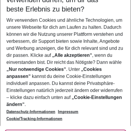
07.08.26
–
05.08.27
5-8 Nächte
beste Erlebnis zu bieten?
Wer wird verreisen
Wir verwenden Cookies und ähnliche Technologien, um
2 Erwachsene
Keine Kinder
unsere Webseite für dich am Laufen zu halten. Dadurch
können wir die Nutzung unserer Plattform verstehen und
Mehr Filter anzeigen
verbessern, dir Support bieten sowie Inhalte, Angebote
und Werbung anzeigen, die für dich relevant sind und zu
dir passen. Klicke auf
„Alle akzeptieren“
, wenn du
einverstanden bist. Dir reicht das Nötigste? Dann wähle
„Nur notwendige Cookies“
. Unter
„Cookies
anpassen“
kannst du deine Cookie-Einstellungen
Footer
Footer navigation
individuell anpassen. Du kannst deine Privatsphäre-
Über uns
Einstellungen natürlich jederzeit ändern oder widerrufen
AGB
– klicke dazu einfach unten auf
„Cookie-Einstellungen
Service & Hilfe
Bestpreisgarantie
ändern“
.
Datenschutz-Informationen
Impressum
Agenturbetreuung
Cookie-Einstellungen ändern
Folge uns
Barrierefreies Reisen
Cookie/Tracking-Informationen
Cookie-Richtlinie
Check-in
Datenschutz