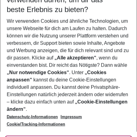
11.08.26
–
09.08.27
5-8 Nächte
beste Erlebnis zu bieten?
Wer wird verreisen
Wir verwenden Cookies und ähnliche Technologien, um
2 Erwachsene
Keine Kinder
unsere Webseite für dich am Laufen zu halten. Dadurch
können wir die Nutzung unserer Plattform verstehen und
Mehr Filter anzeigen
verbessern, dir Support bieten sowie Inhalte, Angebote
und Werbung anzeigen, die für dich relevant sind und zu
dir passen. Klicke auf
„Alle akzeptieren“
, wenn du
einverstanden bist. Dir reicht das Nötigste? Dann wähle
„Nur notwendige Cookies“
. Unter
„Cookies
anpassen“
kannst du deine Cookie-Einstellungen
Footer
Footer navigation
individuell anpassen. Du kannst deine Privatsphäre-
Über uns
Einstellungen natürlich jederzeit ändern oder widerrufen
AGB
– klicke dazu einfach unten auf
„Cookie-Einstellungen
Service & Hilfe
Bestpreisgarantie
ändern“
.
Datenschutz-Informationen
Impressum
Agenturbetreuung
Cookie-Einstellungen ändern
Folge uns
Barrierefreies Reisen
Cookie/Tracking-Informationen
Cookie-Richtlinie
Check-in
Datenschutz