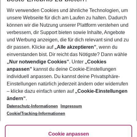
Wer wird verreisen
Wir verwenden Cookies und ähnliche Technologien, um
2 Erwachsene
Keine Kinder
unsere Webseite für dich am Laufen zu halten. Dadurch
können wir die Nutzung unserer Plattform verstehen und
Mehr Filter anzeigen
verbessern, dir Support bieten sowie Inhalte, Angebote
und Werbung anzeigen, die für dich relevant sind und zu
dir passen. Klicke auf
„Alle akzeptieren“
, wenn du
einverstanden bist. Dir reicht das Nötigste? Dann wähle
„Nur notwendige Cookies“
. Unter
„Cookies
anpassen“
kannst du deine Cookie-Einstellungen
Footer
Footer navigation
individuell anpassen. Du kannst deine Privatsphäre-
Über uns
Einstellungen natürlich jederzeit ändern oder widerrufen
AGB
– klicke dazu einfach unten auf
„Cookie-Einstellungen
Service & Hilfe
Bestpreisgarantie
ändern“
.
Datenschutz-Informationen
Impressum
Agenturbetreuung
Cookie-Einstellungen ändern
Folge uns
Barrierefreies Reisen
Cookie/Tracking-Informationen
Cookie-Richtlinie
Check-in
Datenschutz
FAQ
Fakten
Cookie anpassen
HanseMerkur Reiseversicherung
Flexibel buchen