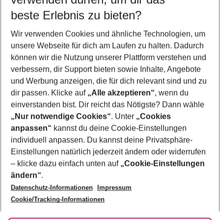
12.08.26
–
10.08.27
5-8 Nächte
beste Erlebnis zu bieten?
Wer wird verreisen
Wir verwenden Cookies und ähnliche Technologien, um
2 Erwachsene
Keine Kinder
unsere Webseite für dich am Laufen zu halten. Dadurch
können wir die Nutzung unserer Plattform verstehen und
Mehr Filter anzeigen
verbessern, dir Support bieten sowie Inhalte, Angebote
und Werbung anzeigen, die für dich relevant sind und zu
dir passen. Klicke auf
„Alle akzeptieren“
, wenn du
einverstanden bist. Dir reicht das Nötigste? Dann wähle
„Nur notwendige Cookies“
. Unter
„Cookies
anpassen“
kannst du deine Cookie-Einstellungen
Footer
Footer navigation
individuell anpassen. Du kannst deine Privatsphäre-
Über uns
Einstellungen natürlich jederzeit ändern oder widerrufen
AGB
– klicke dazu einfach unten auf
„Cookie-Einstellungen
Service & Hilfe
Bestpreisgarantie
ändern“
.
Datenschutz-Informationen
Impressum
Agenturbetreuung
Cookie-Einstellungen ändern
Folge uns
Barrierefreies Reisen
Cookie/Tracking-Informationen
Cookie-Richtlinie
Check-in
Datenschutz