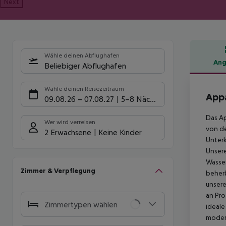
Next
Wähle deinen Abflughafen
Ang
Beliebiger Abflughafen
Hote
Wähle deinen Reisezeitraum
Appa
09.08.26
–
07.08.27
5-8 Nächte
Das Ap
Wer wird verreisen
von de
2 Erwachsene
Keine Kinder
Unterk
Unsere
Wasser
Zimmer & Verpflegung
beherb
unsere
an Pro
Zimmertypen wählen
ideale
modern