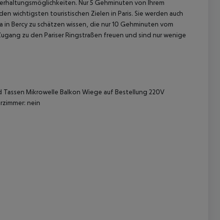
terhaltungsmöglichkeiten. Nur 5 Gehminuten von Ihrem
en wichtigsten touristischen Zielen in Paris. Sie werden auch
a in Bercy zu schätzen wissen, die nur 10 Gehminuten vom
Zugang zu den Pariser Ringstraßen freuen und sind nur wenige
nd Tassen Mikrowelle Balkon Wiege auf Bestellung 220V
 akzeptieren
rzimmer: nein