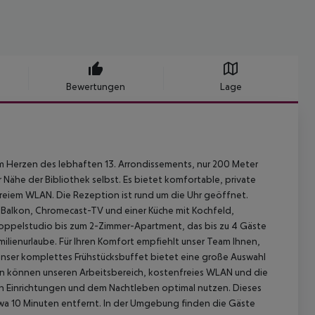
Bewertungen
Lage
im Herzen des lebhaften 13. Arrondissements, nur 200 Meter
 Nähe der Bibliothek selbst. Es bietet komfortable, private
reiem WLAN. Die Rezeption ist rund um die Uhr geöffnet.
 Balkon, Chromecast-TV und einer Küche mit Kochfeld,
Doppelstudio bis zum 2-Zimmer-Apartment, das bis zu 4 Gäste
milienurlaube. Für Ihren Komfort empfiehlt unser Team Ihnen,
Unser komplettes Frühstücksbuffet bietet eine große Auswahl
en können unseren Arbeitsbereich, kostenfreies WLAN und die
llen Einrichtungen und dem Nachtleben optimal nutzen. Dieses
twa 10 Minuten entfernt. In der Umgebung finden die Gäste