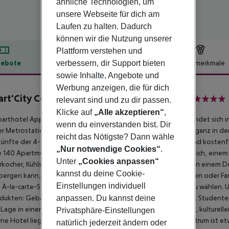
ähnliche Technologien, um
unsere Webseite für dich am
Laufen zu halten. Dadurch
können wir die Nutzung unserer
Plattform verstehen und
verbessern, dir Support bieten
ebote
Hotelbeschreibung
Hotelmerkmale
sowie Inhalte, Angebote und
lbeschreibung
Werbung anzeigen, die für dich
rt'City Confort Paris Grande Bibliothèque
relevant sind und zu dir passen.
4
Klicke auf
„Alle akzeptieren“
,
arthotel Appart''City Confort Paris Grande Bibliothèque befindet sich 
wenn du einverstanden bist. Dir
r Metrostation Bibliothèque François Mitterand (Linie 14) und ganz in der
reicht das Nötigste? Dann wähle
ünfte der 4-Sterne-Kategorie mit einem privaten Parkplatz und kostenf
„Nur notwendige Cookies“
.
 140 Apartments sind voll möbliert und mit einem Arbeitsbereich, einem
Unter
„Cookies anpassen“
kocher, Kühlschrank, Mikrowelle und Geschirr ausgestattet. Von einem 
kannst du deine Cookie-
ergen kann, ist diese Residenz perfekt für Ihre Geschäftsreisen oder Fa
Einstellungen individuell
 À-la-carte-Services wie Zimmerreinigung und Wäscheservice zu wählen. 
anpassen. Du kannst deine
dukten: Gebäck, Aufschnitt, warme Speisen und frisches Obst. Student
 Lage in einem lebhaften Viertel in der Nähe von Universitäten, kulture
Privatsphäre-Einstellungen
e Hotel liegt sehr schön in der Nähe der Seine. Das Stadtzentrum ist e
natürlich jederzeit ändern oder