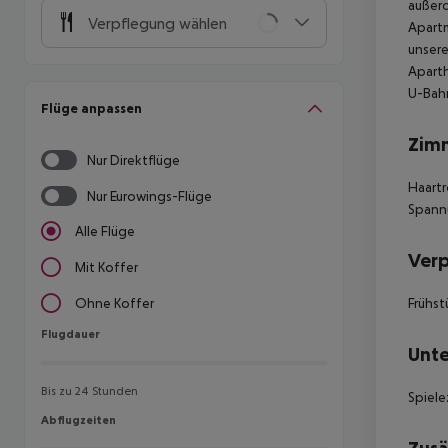
außerd
Verpflegung wählen
Apartm
unsere
Aparth
U-Bahn
Flüge anpassen
Zim
Nur Direktflüge
Haartr
Nur Eurowings-Flüge
Spannu
Alle Flüge
Ver
Mit Koffer
Frühst
Ohne Koffer
Flugdauer
Flugdauer
Unte
Bis zu 24 Stunden
Spiel
Abflugzeiten
Abflugzeiten