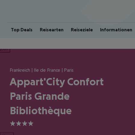
Top Deals
Reisearten
Reiseziele
Informationen
ious
Frankreich | Ile de France | Paris
Appart'City Confort
Paris Grande
Bibliothèque
4