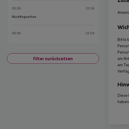
Zusä
00:00
23:59
Americ
Rückflugzeiten
Rückflugzeiten
Wich
00:00
23:59
Bitte 
Person
Person
Filter zurücksetzen
am Ank
am Tag
Verfüg
Hinw
Diese 
haben,