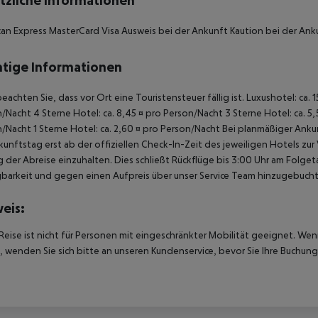
tzliche Informationen
an Express MasterCard Visa Ausweis bei der Ankunft Kaution bei der Ank
tige Informationen
beachten Sie, dass vor Ort eine Touristensteuer fällig ist. Luxushotel: ca. 
/Nacht 4 Sterne Hotel: ca. 8,45 ¤ pro Person/Nacht 3 Sterne Hotel: ca. 5,
/Nacht 1 Sterne Hotel: ca. 2,60 ¤ pro Person/Nacht Bei planmäßiger Ank
unftstag erst ab der offiziellen Check-In-Zeit des jeweiligen Hotels zur
 der Abreise einzuhalten. Dies schließt Rückflüge bis 3:00 Uhr am Folg
barkeit und gegen einen Aufpreis über unser Service Team hinzugebuch
eis:
Reise ist nicht für Personen mit eingeschränkter Mobilität geeignet. We
 wenden Sie sich bitte an unseren Kundenservice, bevor Sie Ihre Buchung