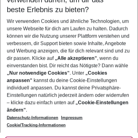
08.08.26
–
06.08.27
5-8 Nächte
beste Erlebnis zu bieten?
Wer wird verreisen
Wir verwenden Cookies und ähnliche Technologien, um
2 Erwachsene
Keine Kinder
unsere Webseite für dich am Laufen zu halten. Dadurch
können wir die Nutzung unserer Plattform verstehen und
Mehr Filter anzeigen
verbessern, dir Support bieten sowie Inhalte, Angebote
und Werbung anzeigen, die für dich relevant sind und zu
dir passen. Klicke auf
„Alle akzeptieren“
, wenn du
einverstanden bist. Dir reicht das Nötigste? Dann wähle
„Nur notwendige Cookies“
. Unter
„Cookies
anpassen“
kannst du deine Cookie-Einstellungen
Footer
Footer navigation
individuell anpassen. Du kannst deine Privatsphäre-
Über uns
Einstellungen natürlich jederzeit ändern oder widerrufen
AGB
– klicke dazu einfach unten auf
„Cookie-Einstellungen
Service & Hilfe
Bestpreisgarantie
ändern“
.
Datenschutz-Informationen
Impressum
Agenturbetreuung
Cookie-Einstellungen ändern
Folge uns
Barrierefreies Reisen
Cookie/Tracking-Informationen
Cookie-Richtlinie
Check-in
Datenschutz