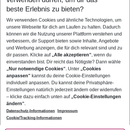
10.08.26
–
08.08.27
5-8 Nächte
beste Erlebnis zu bieten?
Wer wird verreisen
Wir verwenden Cookies und ähnliche Technologien, um
2 Erwachsene
Keine Kinder
unsere Webseite für dich am Laufen zu halten. Dadurch
können wir die Nutzung unserer Plattform verstehen und
Mehr Filter anzeigen
verbessern, dir Support bieten sowie Inhalte, Angebote
und Werbung anzeigen, die für dich relevant sind und zu
dir passen. Klicke auf
„Alle akzeptieren“
, wenn du
einverstanden bist. Dir reicht das Nötigste? Dann wähle
„Nur notwendige Cookies“
. Unter
„Cookies
anpassen“
kannst du deine Cookie-Einstellungen
Footer
Footer navigation
individuell anpassen. Du kannst deine Privatsphäre-
Über uns
Einstellungen natürlich jederzeit ändern oder widerrufen
AGB
– klicke dazu einfach unten auf
„Cookie-Einstellungen
Service & Hilfe
Bestpreisgarantie
ändern“
.
Datenschutz-Informationen
Impressum
Agenturbetreuung
Cookie-Einstellungen ändern
Folge uns
Barrierefreies Reisen
Cookie/Tracking-Informationen
Cookie-Richtlinie
Check-in
Datenschutz