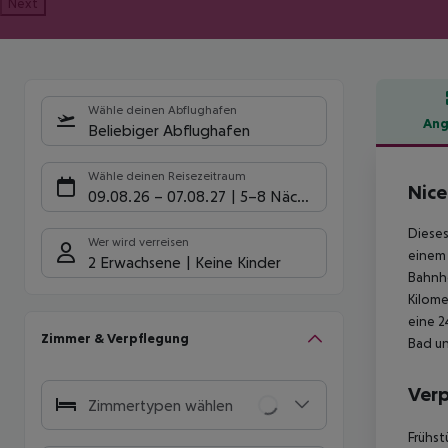
Next
Wähle deinen Abflughafen
Ang
Beliebiger Abflughafen
Hote
Wähle deinen Reisezeitraum
Nice
09.08.26
–
07.08.27
5-8 Nächte
Dieses
Wer wird verreisen
einem 
2 Erwachsene
Keine Kinder
Bahnho
Kilome
eine 2
Zimmer & Verpflegung
Bad un
Ver
Zimmertypen wählen
Frühst