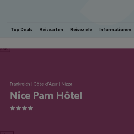
Top Deals
Reisearten
Reiseziele
Informationen
ious
Frankreich | Côte d'Azur | Nizza
Nice Pam Hôtel
4