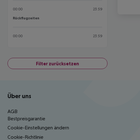
00:00
23:59
Rückflugzeiten
Rückflugzeiten
00:00
23:59
Filter zurücksetzen
Footer
Footer navigation
Über uns
AGB
Bestpreisgarantie
Cookie-Einstellungen ändern
Cookie-Richtlinie