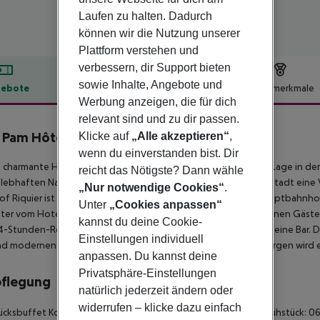
Laufen zu halten. Dadurch
können wir die Nutzung unserer
Plattform verstehen und
verbessern, dir Support bieten
sowie Inhalte, Angebote und
ebote
Hotelbeschreibung
Hotelmerkmale
Werbung anzeigen, die für dich
lbeschreibung
relevant sind und zu dir passen.
 Pam Hôtel
Klicke auf
„Alle akzeptieren“
,
4
wenn du einverstanden bist. Dir
 charmante Hotel im Stadtzentrum befindet sich in günstiger Lage in de
reicht das Nötigste? Dann wähle
lebhaften Nachtleben. Nur 800 Meter entfernt bietet die Altstadt eine 
„Nur notwendige Cookies“
.
f Riquier ist in 500 Metern zu Fuß erreichbar, während der Hauptbahnh
Unter
„Cookies anpassen“
ter vom Hotel entfernt sind. Dieses Lifestyle-Hotel bietet seinen Gäste
kannst du deine Cookie-
4-Stunden-Rezeption in der Lobby, einen Frühstücksraum und eine Bar. 
Einstellungen individuell
d modernen Annehmlichkeiten zu schätzen wissen. Jeden Morgen wird ein
anpassen. Du kannst deine
Privatsphäre-Einstellungen
pflegung
natürlich jederzeit ändern oder
widerrufen – klicke dazu einfach
ücksbuffet Kontinentales Frühstück Frühstück Frühaufsteher-Frühstück: 0