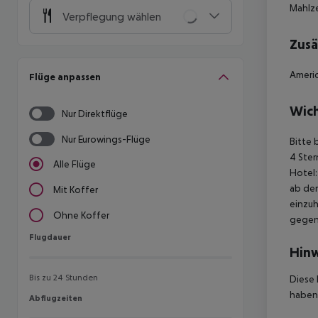
Mahlz
Verpflegung wählen
Zusä
Americ
Flüge anpassen
Wich
Nur Direktflüge
Nur Eurowings-Flüge
Bitte 
4 Ster
Alle Flüge
Hotel:
ab der
Mit Koffer
einzuh
Ohne Koffer
gegen 
Flugdauer
Flugdauer
Hinw
Bis zu 24 Stunden
Diese 
haben,
Abflugzeiten
Abflugzeiten