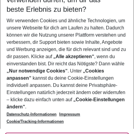
08.08.26
–
06.08.27
5-8 Nächte
beste Erlebnis zu bieten?
Wer wird verreisen
Wir verwenden Cookies und ähnliche Technologien, um
2 Erwachsene
Keine Kinder
unsere Webseite für dich am Laufen zu halten. Dadurch
können wir die Nutzung unserer Plattform verstehen und
Mehr Filter anzeigen
verbessern, dir Support bieten sowie Inhalte, Angebote
und Werbung anzeigen, die für dich relevant sind und zu
dir passen. Klicke auf
„Alle akzeptieren“
, wenn du
einverstanden bist. Dir reicht das Nötigste? Dann wähle
„Nur notwendige Cookies“
. Unter
„Cookies
anpassen“
kannst du deine Cookie-Einstellungen
Footer
Footer navigation
individuell anpassen. Du kannst deine Privatsphäre-
Über uns
Einstellungen natürlich jederzeit ändern oder widerrufen
AGB
– klicke dazu einfach unten auf
„Cookie-Einstellungen
Service & Hilfe
Bestpreisgarantie
ändern“
.
Datenschutz-Informationen
Impressum
Agenturbetreuung
Cookie-Einstellungen ändern
Folge uns
Barrierefreies Reisen
Cookie/Tracking-Informationen
Cookie-Richtlinie
Check-in
Datenschutz