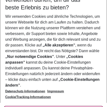
10.08.26
–
08.08.27
5-8 Nächte
beste Erlebnis zu bieten?
Wer wird verreisen
Wir verwenden Cookies und ähnliche Technologien, um
2 Erwachsene
Keine Kinder
unsere Webseite für dich am Laufen zu halten. Dadurch
können wir die Nutzung unserer Plattform verstehen und
Mehr Filter anzeigen
verbessern, dir Support bieten sowie Inhalte, Angebote
und Werbung anzeigen, die für dich relevant sind und zu
dir passen. Klicke auf
„Alle akzeptieren“
, wenn du
einverstanden bist. Dir reicht das Nötigste? Dann wähle
„Nur notwendige Cookies“
. Unter
„Cookies
anpassen“
kannst du deine Cookie-Einstellungen
Footer
Footer navigation
individuell anpassen. Du kannst deine Privatsphäre-
Über uns
Einstellungen natürlich jederzeit ändern oder widerrufen
AGB
– klicke dazu einfach unten auf
„Cookie-Einstellungen
Service & Hilfe
Bestpreisgarantie
ändern“
.
Datenschutz-Informationen
Impressum
Agenturbetreuung
Cookie-Einstellungen ändern
Folge uns
Barrierefreies Reisen
Cookie/Tracking-Informationen
Cookie-Richtlinie
Check-in
Datenschutz