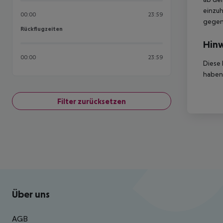
einzuh
00:00
23:59
gegen 
Rückflugzeiten
Rückflugzeiten
Hinw
00:00
23:59
Diese 
haben,
Filter zurücksetzen
Footer
Footer navigation
Über uns
AGB