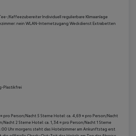
e-/Kaffeezubereiter Individuell regulierbare Klimaanlage
 Badezimmer: nein WLAN-Internetzugang Weckdienst Extrabetten
 akzeptieren
-Plastikfrei
43 ¤ pro Person/Nacht 5 Sterne Hotel: ca. 4,69 ¤ pro Person/Nacht
on/Nacht 2 Sterne Hotel: ca. 1,34 ¤ pro Person/Nacht 1 Sterne
 04:00 Uhr morgens steht das Hotelzimmer am Ankunftstag erst
st die offizielle Check-Out-Zeit des Hotels am Tag der Abreise