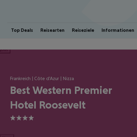
Top Deals
Reisearten
Reiseziele
Informationen
ious
Frankreich | Côte d'Azur | Nizza
Best Western Premier
Hotel Roosevelt
4