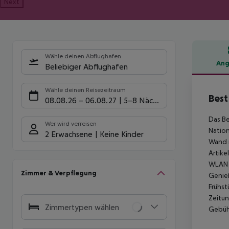
Next
Wähle deinen Abflughafen
Ang
Beliebiger Abflughafen
Hote
Wähle deinen Reisezeitraum
Best
08.08.26
–
06.08.27
5-8 Nächte
Das Be
Wer wird verreisen
Nation
2 Erwachsene
Keine Kinder
Wand m
Artike
WLAN u
Zimmer & Verpflegung
Genieß
Frühst
Zeitun
Zimmertypen wählen
Gebühr