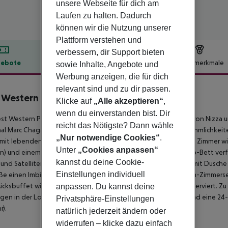
unsere Webseite für dich am
Laufen zu halten. Dadurch
können wir die Nutzung unserer
Plattform verstehen und
verbessern, dir Support bieten
ebote
Hotelbeschreibung
Hotelmerkmale
sowie Inhalte, Angebote und
Werbung anzeigen, die für dich
lbeschreibung
relevant sind und zu dir passen.
 Western Premier Hotel Roosevelt
Klicke auf
„Alle akzeptieren“
,
4
wenn du einverstanden bist. Dir
st Western Premier Hotel Roosevelt befindet sich im Herzen von Nizza 
reicht das Nötigste? Dann wähle
al Marc Chagall entfernt. Dieses Hotel bietet praktische Annehmlichkei
„Nur notwendige Cookies“
.
it lebenden Pflanzen. Fühl dich in einem der 47 klimatisierten Zimmer wie
Unter
„Cookies anpassen“
ln) und einem LED-Fernseher ausgestattet sind. Dein Pillowtop-Bett ve
kannst du deine Cookie-
nd Satellitenfernsehen genießen. Die privaten Badezimmer mit Dusche 
Einstellungen individuell
e einen Imbiss in der Snackbar/Feinkost oder den 24-Stunden-Zimmerserv
ücksbuffet wird täglich von 7:00 bis 10:30 Uhr gegen Gebühr serviert.
anpassen. Du kannst deine
gen in der Lobby, eine chemische Reinigung/Wäscheservice und eine 24
Privatsphäre-Einstellungen
).
natürlich jederzeit ändern oder
widerrufen – klicke dazu einfach