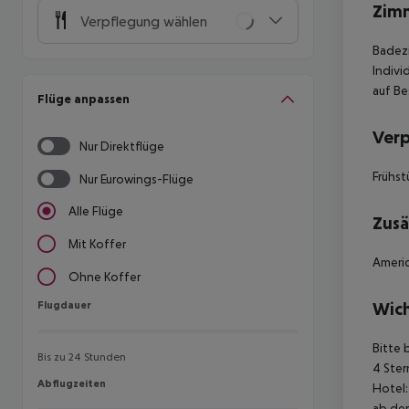
Zim
Verpflegung wählen
Badezi
Indivi
auf Be
Flüge anpassen
Ver
Nur Direktflüge
Frühst
Nur Eurowings-Flüge
Alle Flüge
Zusä
Mit Koffer
Americ
Ohne Koffer
Flugdauer
Wich
Flugdauer
Bitte 
Bis zu 24 Stunden
4 Ster
Abflugzeiten
Abflugzeiten
Hotel:
ab der