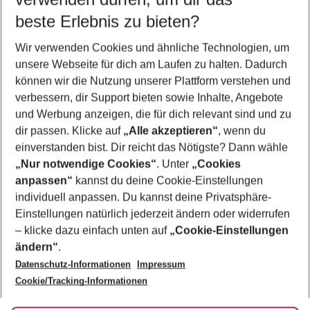
08.08.26
–
06.08.27
5-8 Nächte
beste Erlebnis zu bieten?
Wer wird verreisen
Wir verwenden Cookies und ähnliche Technologien, um
2 Erwachsene
Keine Kinder
unsere Webseite für dich am Laufen zu halten. Dadurch
können wir die Nutzung unserer Plattform verstehen und
Mehr Filter anzeigen
verbessern, dir Support bieten sowie Inhalte, Angebote
und Werbung anzeigen, die für dich relevant sind und zu
dir passen. Klicke auf
„Alle akzeptieren“
, wenn du
einverstanden bist. Dir reicht das Nötigste? Dann wähle
„Nur notwendige Cookies“
. Unter
„Cookies
anpassen“
kannst du deine Cookie-Einstellungen
Footer
Footer navigation
individuell anpassen. Du kannst deine Privatsphäre-
Über uns
Einstellungen natürlich jederzeit ändern oder widerrufen
AGB
– klicke dazu einfach unten auf
„Cookie-Einstellungen
Service & Hilfe
Bestpreisgarantie
ändern“
.
Datenschutz-Informationen
Impressum
Agenturbetreuung
Cookie-Einstellungen ändern
Folge uns
Barrierefreies Reisen
Cookie/Tracking-Informationen
Cookie-Richtlinie
Check-in
Datenschutz