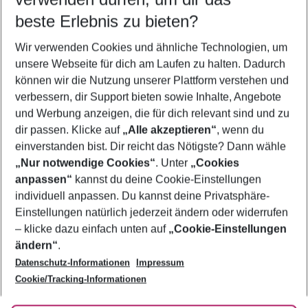
08.08.26
–
06.08.27
5-8 Nächte
beste Erlebnis zu bieten?
Wer wird verreisen
Wir verwenden Cookies und ähnliche Technologien, um
2 Erwachsene
Keine Kinder
unsere Webseite für dich am Laufen zu halten. Dadurch
können wir die Nutzung unserer Plattform verstehen und
Mehr Filter anzeigen
verbessern, dir Support bieten sowie Inhalte, Angebote
und Werbung anzeigen, die für dich relevant sind und zu
dir passen. Klicke auf
„Alle akzeptieren“
, wenn du
einverstanden bist. Dir reicht das Nötigste? Dann wähle
„Nur notwendige Cookies“
. Unter
„Cookies
anpassen“
kannst du deine Cookie-Einstellungen
Footer
Footer navigation
individuell anpassen. Du kannst deine Privatsphäre-
Über uns
Einstellungen natürlich jederzeit ändern oder widerrufen
AGB
– klicke dazu einfach unten auf
„Cookie-Einstellungen
Service & Hilfe
Bestpreisgarantie
ändern“
.
Datenschutz-Informationen
Impressum
Agenturbetreuung
Cookie-Einstellungen ändern
Folge uns
Barrierefreies Reisen
Cookie/Tracking-Informationen
Cookie-Richtlinie
Check-in
Datenschutz