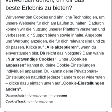
12.08.26
–
10.08.27
5-8 Nächte
beste Erlebnis zu bieten?
Wer wird verreisen
Wir verwenden Cookies und ähnliche Technologien, um
2 Erwachsene
Keine Kinder
unsere Webseite für dich am Laufen zu halten. Dadurch
können wir die Nutzung unserer Plattform verstehen und
Mehr Filter anzeigen
verbessern, dir Support bieten sowie Inhalte, Angebote
und Werbung anzeigen, die für dich relevant sind und zu
dir passen. Klicke auf
„Alle akzeptieren“
, wenn du
einverstanden bist. Dir reicht das Nötigste? Dann wähle
„Nur notwendige Cookies“
. Unter
„Cookies
anpassen“
kannst du deine Cookie-Einstellungen
Footer
Footer navigation
individuell anpassen. Du kannst deine Privatsphäre-
Über uns
Einstellungen natürlich jederzeit ändern oder widerrufen
AGB
– klicke dazu einfach unten auf
„Cookie-Einstellungen
Service & Hilfe
Bestpreisgarantie
ändern“
.
Datenschutz-Informationen
Impressum
Agenturbetreuung
Cookie-Einstellungen ändern
Folge uns
Barrierefreies Reisen
Cookie/Tracking-Informationen
Cookie-Richtlinie
Check-in
Datenschutz