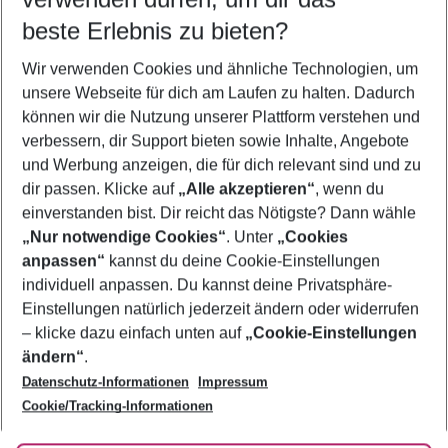
09.08.26
–
07.08.27
5-8 Nächte
beste Erlebnis zu bieten?
Wer wird verreisen
Wir verwenden Cookies und ähnliche Technologien, um
2 Erwachsene
Keine Kinder
unsere Webseite für dich am Laufen zu halten. Dadurch
können wir die Nutzung unserer Plattform verstehen und
Mehr Filter anzeigen
verbessern, dir Support bieten sowie Inhalte, Angebote
und Werbung anzeigen, die für dich relevant sind und zu
dir passen. Klicke auf
„Alle akzeptieren“
, wenn du
einverstanden bist. Dir reicht das Nötigste? Dann wähle
„Nur notwendige Cookies“
. Unter
„Cookies
anpassen“
kannst du deine Cookie-Einstellungen
Footer
Footer navigation
individuell anpassen. Du kannst deine Privatsphäre-
Über uns
Einstellungen natürlich jederzeit ändern oder widerrufen
AGB
– klicke dazu einfach unten auf
„Cookie-Einstellungen
Service & Hilfe
Bestpreisgarantie
ändern“
.
Datenschutz-Informationen
Impressum
Agenturbetreuung
Cookie-Einstellungen ändern
Folge uns
Barrierefreies Reisen
Cookie/Tracking-Informationen
Cookie-Richtlinie
Check-in
Datenschutz