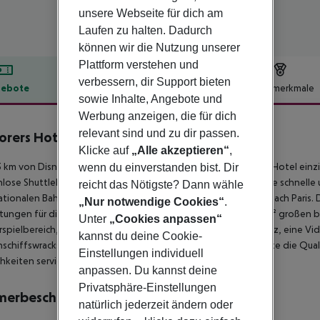
unsere Webseite für dich am
Laufen zu halten. Dadurch
können wir die Nutzung unserer
Plattform verstehen und
verbessern, dir Support bieten
ebote
Hotelbeschreibung
Hotelmerkmale
sowie Inhalte, Angebote und
lbeschreibung
Werbung anzeigen, die für dich
relevant sind und zu dir passen.
orers Hotel
Klicke auf
„Alle akzeptieren“
,
3
 5 km von Disneyland® Paris entfernt, bietet dieses großartige Hotel einz
wenn du einverstanden bist. Dir
lose Shuttlebusse verkehren regelmäßig und ermöglichen eine schnelle
reicht das Nötigste? Dann wähle
ationalen Bahnhof mit öffentlichen Verkehrsmitteln von und nach Paris. 
„Nur notwendige Cookies“
.
htungen für die Unterhaltung aller Gäste, darunter einen 200 m² großen
Unter
„Cookies anpassen“
spielbereich, einen zweistöckigen Indoor-Dschungelspielplatz, eine Vide
kannst du deine Cookie-
nschiffswracks. Nach einem ereignisreichen Tag haben die Gäste die Qual 
Einstellungen individuell
chkeiten servieren.
anpassen. Du kannst deine
Privatsphäre-Einstellungen
merbeschreibung
natürlich jederzeit ändern oder