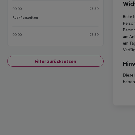
Wich
00:00
23:59
Bitte 
Rückflugzeiten
Rückflugzeiten
Person
Person
00:00
23:59
am Ank
am Tag
Verfüg
Filter zurücksetzen
Hinw
Diese 
haben,