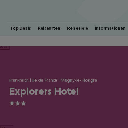
Top Deals
Reisearten
Reiseziele
Informationen
ious
Frankreich | Ile de France | Magny-le-Hongre
Explorers Hotel
3