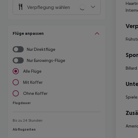
Haartr
Verpflegung wählen
Intern
Ver
Flüge anpassen
Frühst
Nur Direktflüge
Spor
Nur Eurowings-Flüge
Billar
Alle Flüge
Mit Koffer
Unte
Ohne Koffer
Spiele
Flugdauer
Flugdauer
Zusä
Bis zu 24 Stunden
Americ
Abflugzeiten
Abflugzeiten