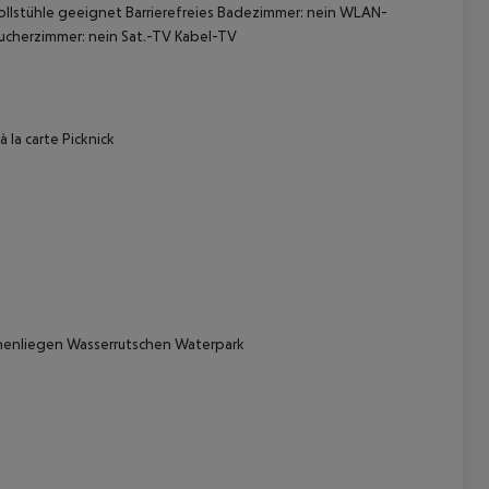
ollstühle geeignet Barrierefreies Badezimmer: nein WLAN-
ucherzimmer: nein Sat.-TV Kabel-TV
la carte Picknick
 akzeptieren
nenliegen Wasserrutschen Waterpark