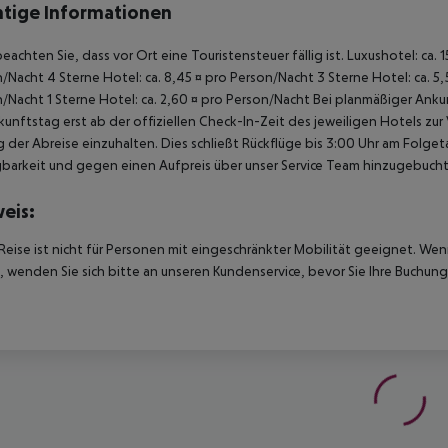
tige Informationen
beachten Sie, dass vor Ort eine Touristensteuer fällig ist. Luxushotel: ca. 
/Nacht 4 Sterne Hotel: ca. 8,45 ¤ pro Person/Nacht 3 Sterne Hotel: ca. 5,
/Nacht 1 Sterne Hotel: ca. 2,60 ¤ pro Person/Nacht Bei planmäßiger Ank
unftstag erst ab der offiziellen Check-In-Zeit des jeweiligen Hotels zur
 der Abreise einzuhalten. Dies schließt Rückflüge bis 3:00 Uhr am Folg
barkeit und gegen einen Aufpreis über unser Service Team hinzugebuch
eis:
Reise ist nicht für Personen mit eingeschränkter Mobilität geeignet. We
 wenden Sie sich bitte an unseren Kundenservice, bevor Sie Ihre Buchung