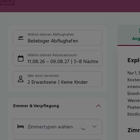
Next
Wähle deinen Abflughafen
Ang
Beliebiger Abflughafen
Hote
Wähle deinen Reisezeitraum
Expl
11.08.26
–
09.08.27
5-8 Nächte
Nur 1,
Wer wird verreisen
Kosten
2 Erwachsene
Keine Kinder
intern
Einric
Wasser
Zimmer & Verpflegung
Pirate
Köstli
Zimmertypen wählen
Zim