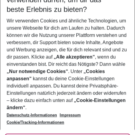
08.08.26
–
06.08.27
5-8 Nächte
beste Erlebnis zu bieten?
Wer wird verreisen
Wir verwenden Cookies und ähnliche Technologien, um
2 Erwachsene
Keine Kinder
unsere Webseite für dich am Laufen zu halten. Dadurch
können wir die Nutzung unserer Plattform verstehen und
Mehr Filter anzeigen
verbessern, dir Support bieten sowie Inhalte, Angebote
und Werbung anzeigen, die für dich relevant sind und zu
dir passen. Klicke auf
„Alle akzeptieren“
, wenn du
einverstanden bist. Dir reicht das Nötigste? Dann wähle
„Nur notwendige Cookies“
. Unter
„Cookies
anpassen“
kannst du deine Cookie-Einstellungen
Footer
Footer navigation
individuell anpassen. Du kannst deine Privatsphäre-
Über uns
Einstellungen natürlich jederzeit ändern oder widerrufen
AGB
– klicke dazu einfach unten auf
„Cookie-Einstellungen
Service & Hilfe
Bestpreisgarantie
ändern“
.
Datenschutz-Informationen
Impressum
Agenturbetreuung
Cookie-Einstellungen ändern
Folge uns
Barrierefreies Reisen
Cookie/Tracking-Informationen
Cookie-Richtlinie
Check-in
Datenschutz