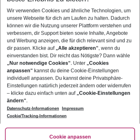
Wer wird verreisen
Wir verwenden Cookies und ähnliche Technologien, um
2 Erwachsene
Keine Kinder
unsere Webseite für dich am Laufen zu halten. Dadurch
können wir die Nutzung unserer Plattform verstehen und
Mehr Filter anzeigen
verbessern, dir Support bieten sowie Inhalte, Angebote
und Werbung anzeigen, die für dich relevant sind und zu
dir passen. Klicke auf
„Alle akzeptieren“
, wenn du
einverstanden bist. Dir reicht das Nötigste? Dann wähle
„Nur notwendige Cookies“
. Unter
„Cookies
anpassen“
kannst du deine Cookie-Einstellungen
Footer
Footer navigation
individuell anpassen. Du kannst deine Privatsphäre-
Über uns
Einstellungen natürlich jederzeit ändern oder widerrufen
AGB
– klicke dazu einfach unten auf
„Cookie-Einstellungen
Service & Hilfe
Bestpreisgarantie
ändern“
.
Datenschutz-Informationen
Impressum
Agenturbetreuung
Cookie-Einstellungen ändern
Folge uns
Barrierefreies Reisen
Cookie/Tracking-Informationen
Cookie-Richtlinie
Check-in
Datenschutz
FAQ
Fakten
Cookie anpassen
HanseMerkur Reiseversicherung
Flexibel buchen