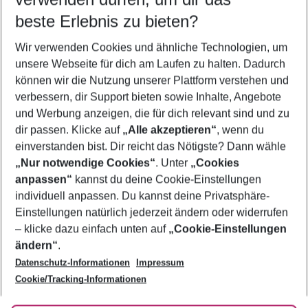
11.08.26
–
09.08.27
5-8 Nächte
beste Erlebnis zu bieten?
Wer wird verreisen
Wir verwenden Cookies und ähnliche Technologien, um
2 Erwachsene
Keine Kinder
unsere Webseite für dich am Laufen zu halten. Dadurch
können wir die Nutzung unserer Plattform verstehen und
Mehr Filter anzeigen
verbessern, dir Support bieten sowie Inhalte, Angebote
und Werbung anzeigen, die für dich relevant sind und zu
dir passen. Klicke auf
„Alle akzeptieren“
, wenn du
einverstanden bist. Dir reicht das Nötigste? Dann wähle
„Nur notwendige Cookies“
. Unter
„Cookies
anpassen“
kannst du deine Cookie-Einstellungen
Footer
Footer navigation
individuell anpassen. Du kannst deine Privatsphäre-
Über uns
Einstellungen natürlich jederzeit ändern oder widerrufen
AGB
– klicke dazu einfach unten auf
„Cookie-Einstellungen
Service & Hilfe
Bestpreisgarantie
ändern“
.
Datenschutz-Informationen
Impressum
Agenturbetreuung
Cookie-Einstellungen ändern
Folge uns
Barrierefreies Reisen
Cookie/Tracking-Informationen
Cookie-Richtlinie
Check-in
Datenschutz