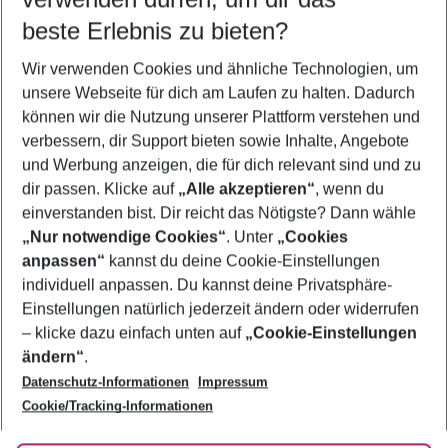
10.08.26
–
08.08.27
5-8 Nächte
beste Erlebnis zu bieten?
Wer wird verreisen
Wir verwenden Cookies und ähnliche Technologien, um
2 Erwachsene
Keine Kinder
unsere Webseite für dich am Laufen zu halten. Dadurch
können wir die Nutzung unserer Plattform verstehen und
Mehr Filter anzeigen
verbessern, dir Support bieten sowie Inhalte, Angebote
und Werbung anzeigen, die für dich relevant sind und zu
dir passen. Klicke auf
„Alle akzeptieren“
, wenn du
einverstanden bist. Dir reicht das Nötigste? Dann wähle
„Nur notwendige Cookies“
. Unter
„Cookies
anpassen“
kannst du deine Cookie-Einstellungen
Footer
Footer navigation
individuell anpassen. Du kannst deine Privatsphäre-
Über uns
Einstellungen natürlich jederzeit ändern oder widerrufen
AGB
– klicke dazu einfach unten auf
„Cookie-Einstellungen
Service & Hilfe
Bestpreisgarantie
ändern“
.
Datenschutz-Informationen
Impressum
Agenturbetreuung
Cookie-Einstellungen ändern
Folge uns
Barrierefreies Reisen
Cookie/Tracking-Informationen
Cookie-Richtlinie
Check-in
Datenschutz