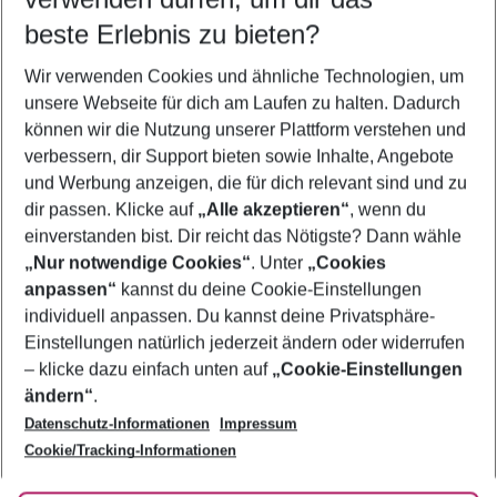
11.08.26
–
09.08.27
5-8 Nächte
beste Erlebnis zu bieten?
Wer wird verreisen
Wir verwenden Cookies und ähnliche Technologien, um
2 Erwachsene
Keine Kinder
unsere Webseite für dich am Laufen zu halten. Dadurch
können wir die Nutzung unserer Plattform verstehen und
Mehr Filter anzeigen
verbessern, dir Support bieten sowie Inhalte, Angebote
und Werbung anzeigen, die für dich relevant sind und zu
dir passen. Klicke auf
„Alle akzeptieren“
, wenn du
einverstanden bist. Dir reicht das Nötigste? Dann wähle
„Nur notwendige Cookies“
. Unter
„Cookies
anpassen“
kannst du deine Cookie-Einstellungen
Footer
Footer navigation
individuell anpassen. Du kannst deine Privatsphäre-
Über uns
Einstellungen natürlich jederzeit ändern oder widerrufen
AGB
– klicke dazu einfach unten auf
„Cookie-Einstellungen
Service & Hilfe
Bestpreisgarantie
ändern“
.
Datenschutz-Informationen
Impressum
Agenturbetreuung
Cookie-Einstellungen ändern
Folge uns
Barrierefreies Reisen
Cookie/Tracking-Informationen
Cookie-Richtlinie
Check-in
Datenschutz