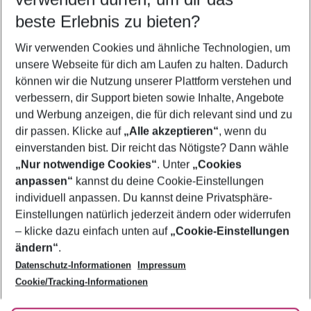
10.08.26
–
08.08.27
5-8 Nächte
beste Erlebnis zu bieten?
Wer wird verreisen
Wir verwenden Cookies und ähnliche Technologien, um
2 Erwachsene
Keine Kinder
unsere Webseite für dich am Laufen zu halten. Dadurch
können wir die Nutzung unserer Plattform verstehen und
Mehr Filter anzeigen
verbessern, dir Support bieten sowie Inhalte, Angebote
und Werbung anzeigen, die für dich relevant sind und zu
dir passen. Klicke auf
„Alle akzeptieren“
, wenn du
einverstanden bist. Dir reicht das Nötigste? Dann wähle
„Nur notwendige Cookies“
. Unter
„Cookies
anpassen“
kannst du deine Cookie-Einstellungen
Footer
Footer navigation
individuell anpassen. Du kannst deine Privatsphäre-
Über uns
Einstellungen natürlich jederzeit ändern oder widerrufen
AGB
– klicke dazu einfach unten auf
„Cookie-Einstellungen
Service & Hilfe
Bestpreisgarantie
ändern“
.
Datenschutz-Informationen
Impressum
Agenturbetreuung
Cookie-Einstellungen ändern
Folge uns
Barrierefreies Reisen
Cookie/Tracking-Informationen
Cookie-Richtlinie
Check-in
Datenschutz