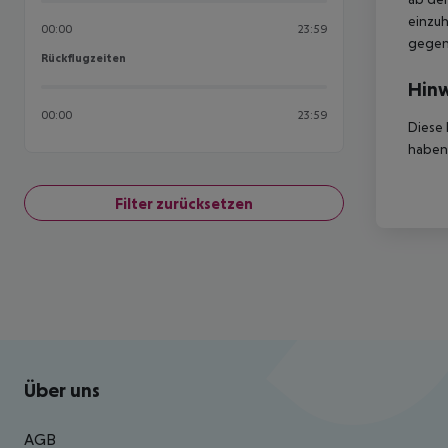
einzuh
00:00
23:59
gegen 
Rückflugzeiten
Rückflugzeiten
Hinw
00:00
23:59
Diese 
haben,
Filter zurücksetzen
Footer
Footer navigation
Über uns
AGB