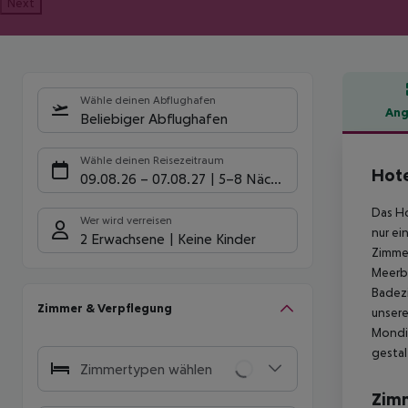
Next
Wähle deinen Abflughafen
Ang
Beliebiger Abflughafen
Hote
Wähle deinen Reisezeitraum
Hote
09.08.26
–
07.08.27
5-8 Nächte
Das Ho
Wer wird verreisen
nur ei
2 Erwachsene
Keine Kinder
Zimmer
Meerbl
Badezi
Zimmer & Verpflegung
unsere
Mondia
gestal
Zimmertypen wählen
Zim