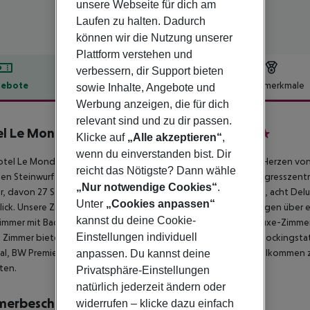
unsere Webseite für dich am
Laufen zu halten. Dadurch
können wir die Nutzung unserer
Plattform verstehen und
verbessern, dir Support bieten
ebote
Hotelbeschreibung
Hotelmerkmale
sowie Inhalte, Angebote und
Werbung anzeigen, die für dich
lbeschreibung
relevant sind und zu dir passen.
l Le Mondial, BW Premier Collection
Klicke auf
„Alle akzeptieren“
,
4
wenn du einverstanden bist. Dir
tel Le Mondial, BW Premier Collection ist ein Designhotel im Herzen von
reicht das Nötigste? Dann wähle
nen Steinwurf von den Stränden der La Croisette und dem Kongresszentru
„Nur notwendige Cookies“
.
, davon 27 Standardzimmer, 12 Superior-Zimmer mit Whirlpool, acht Del
Unter
„Cookies anpassen“
ick. Unsere Zimmer sind schallisoliert und klimatisiert und verfügen über 
kannst du deine Cookie-
mmer mit Badewanne und kostenfreies WLAN. In unseren Deluxe-Zimmern u
Einstellungen individuell
 Zimmer bieten eine Espresso-Kaffeemaschine, eine iPhone-Dockingsta
l, BW Premier Collection steht Ihnen zur Verfügung, um Sie willkommen
anpassen. Du kannst deine
ten.
Privatsphäre-Einstellungen
natürlich jederzeit ändern oder
merbeschreibung
widerrufen – klicke dazu einfach