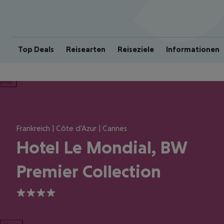
Top Deals
Reisearten
Reiseziele
Informationen
ious
Frankreich | Côte d'Azur | Cannes
Hotel Le Mondial, BW
Premier Collection
4