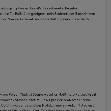
rnetzugang
Minibar
Tee-/Kaffeezubereiter
Bügelset
: nein
Für Rollstühle geeignet: nein
Barrierefreies Badezimmer:
nung
Wecker
Extrabetten auf Bestellung: nein
Schreibtisch
 akzeptieren
43 ¤ pro Person/Nacht 5 Sterne Hotel: ca. 4,69 ¤ pro Person/Nacht
on/Nacht 2 Sterne Hotel: ca. 1,34 ¤ pro Person/Nacht 1 Sterne
 04:00 Uhr morgens steht das Hotelzimmer am Ankunftstag erst
st die offizielle Check-Out-Zeit des Hotels am Tag der Abreise