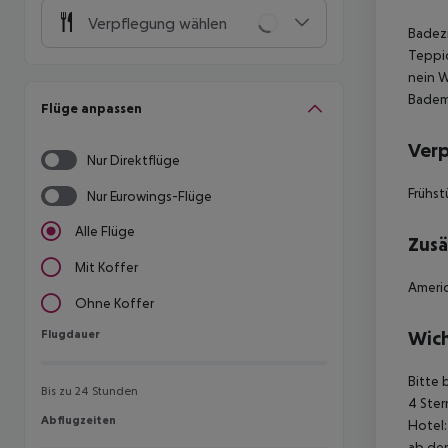
Verpflegung wählen
Badez
Teppi
nein
W
Badem
Flüge anpassen
Ver
Nur Direktflüge
Frühst
Nur Eurowings-Flüge
Alle Flüge
Zusä
Mit Koffer
Americ
Ohne Koffer
Flugdauer
Wich
Flugdauer
Bitte 
Bis zu 24 Stunden
4 Ster
Abflugzeiten
Abflugzeiten
Hotel:
ab der