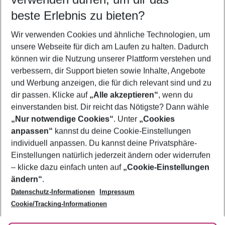
11.08.26
–
09.08.27
5-8 Nächte
beste Erlebnis zu bieten?
Wer wird verreisen
Wir verwenden Cookies und ähnliche Technologien, um
2 Erwachsene
Keine Kinder
unsere Webseite für dich am Laufen zu halten. Dadurch
können wir die Nutzung unserer Plattform verstehen und
Mehr Filter anzeigen
verbessern, dir Support bieten sowie Inhalte, Angebote
und Werbung anzeigen, die für dich relevant sind und zu
dir passen. Klicke auf
„Alle akzeptieren“
, wenn du
einverstanden bist. Dir reicht das Nötigste? Dann wähle
„Nur notwendige Cookies“
. Unter
„Cookies
anpassen“
kannst du deine Cookie-Einstellungen
Footer
Footer navigation
individuell anpassen. Du kannst deine Privatsphäre-
Über uns
Einstellungen natürlich jederzeit ändern oder widerrufen
AGB
– klicke dazu einfach unten auf
„Cookie-Einstellungen
Service & Hilfe
Bestpreisgarantie
ändern“
.
Datenschutz-Informationen
Impressum
Agenturbetreuung
Cookie-Einstellungen ändern
Folge uns
Barrierefreies Reisen
Cookie/Tracking-Informationen
Cookie-Richtlinie
Check-in
Datenschutz