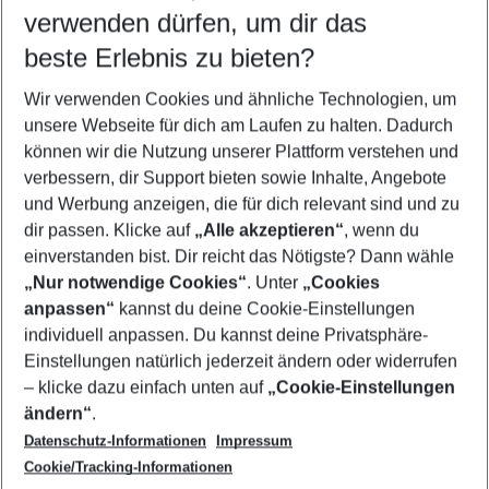
verwenden dürfen, um dir das
Wähle deinen Reisezeitraum
09.08.26
–
07.08.27
5-8 Nächte
beste Erlebnis zu bieten?
Wer wird verreisen
Wir verwenden Cookies und ähnliche Technologien, um
2 Erwachsene
Keine Kinder
unsere Webseite für dich am Laufen zu halten. Dadurch
können wir die Nutzung unserer Plattform verstehen und
Mehr Filter anzeigen
verbessern, dir Support bieten sowie Inhalte, Angebote
und Werbung anzeigen, die für dich relevant sind und zu
dir passen. Klicke auf
„Alle akzeptieren“
, wenn du
einverstanden bist. Dir reicht das Nötigste? Dann wähle
„Nur notwendige Cookies“
. Unter
„Cookies
anpassen“
kannst du deine Cookie-Einstellungen
Footer
Footer navigation
individuell anpassen. Du kannst deine Privatsphäre-
Über uns
Einstellungen natürlich jederzeit ändern oder widerrufen
AGB
– klicke dazu einfach unten auf
„Cookie-Einstellungen
Service & Hilfe
Bestpreisgarantie
ändern“
.
Datenschutz-Informationen
Impressum
Agenturbetreuung
Cookie-Einstellungen ändern
Folge uns
Barrierefreies Reisen
Cookie/Tracking-Informationen
Cookie-Richtlinie