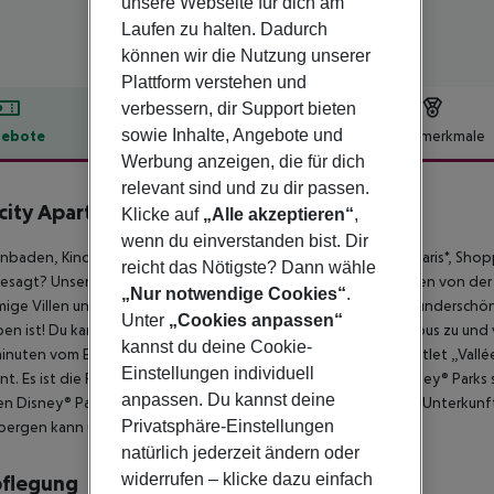
unsere Webseite für dich am
Laufen zu halten. Dadurch
können wir die Nutzung unserer
Plattform verstehen und
verbessern, dir Support bieten
sowie Inhalte, Angebote und
ebote
Hotelbeschreibung
Hotelmerkmale
Werbung anzeigen, die für dich
lbeschreibung
relevant sind und zu dir passen.
city Aparthotels Near Disneyland Paris
0
Klicke auf
„Alle akzeptieren“
,
wenn du einverstanden bist. Dir
baden, Kindheitserinnerungen, Enten füttern, Disneyland® Paris*, Sho
reicht das Nötigste? Dann wähle
gesagt? Unser wunderschönes Aparthotel ist nur 10 Autominuten von d
„Nur notwendige Cookies“
.
ige Villen und einen beheizten Außenpool, der von einem wunderschön
Unter
„Cookies anpassen“
n ist! Du kannst auch unseren kostenlosen, privaten Shuttlebus zu und v
kannst du deine Cookie-
nuten vom Einkaufszentrum Val d''Europe und dem Mode-Outlet „Vallée
Einstellungen individuell
nt. Es ist die Reise, die immer wieder Freude bereitet! *Die Disney® Par
anpassen. Du kannst deine
n Disney® Parks außerhalb der USA! Bitte beachte, dass diese Unterkunf
Privatsphäre-Einstellungen
ergen kann und der Pool am Abreisetag nicht zugänglich ist.
natürlich jederzeit ändern oder
widerrufen – klicke dazu einfach
pflegung