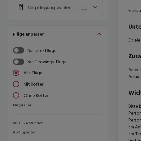
Verpflegung wählen
Frühst
Unte
Flüge anpassen
Spiel
Nur Direktflüge
Zusä
Nur Eurowings-Flüge
Americ
Alle Flüge
Ankun
Mit Koffer
Wich
Ohne Koffer
Flugdauer
Flugdauer
Bitte 
Person
Person
Bis zu 24 Stunden
am Ank
Abflugzeiten
Abflugzeiten
am Tag
Verfüg