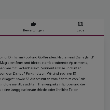
Bewertungen
Lage
pping, Drinks am Pool und Golfrunden. Hat jemand Disneyland®
er Magie entfernt und bietet atemberaubende Apartments,
en See mit Gartenbereich, Sonnenterrasse und Enten
on den Disney® Parks nutzen. Wir sind auch nur 10
 Village®“ sowie 35 Autominuten vom Zentrum von Paris
ks sind die meistbesuchten Themenparks in Europa und die
t keine Junggesellenabschiede oder ähnliche Feiern