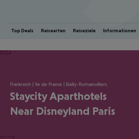
Top Deals
Reisearten
Reiseziele
Informationen
ious
Frankreich | Ile de France | Bailly-Romainvilliers
Staycity Aparthotels
Near Disneyland Paris