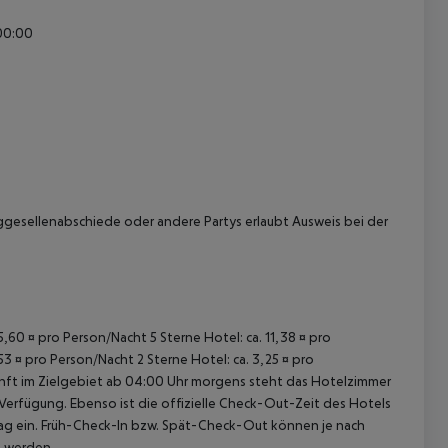
:00:00
 akzeptieren
gesellenabschiede oder andere Partys erlaubt
Ausweis bei der
15,60 ¤ pro Person/Nacht 5 Sterne Hotel: ca. 11,38 ¤ pro
53 ¤ pro Person/Nacht 2 Sterne Hotel: ca. 3,25 ¤ pro
unft im Zielgebiet ab 04:00 Uhr morgens steht das Hotelzimmer
 Verfügung. Ebenso ist die offizielle Check-Out-Zeit des Hotels
etag ein. Früh-Check-In bzw. Spät-Check-Out können je nach
t werden.