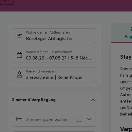
Next
Wähle deinen Abflughafen
Ang
Beliebiger Abflughafen
Hote
Wähle deinen Reisezeitraum
Stay
09.08.26
–
07.08.27
5-8 Nächte
Sonnen
Wer wird verreisen
Paris 
2 Erwachsene
Keine Kinder
geräum
umgebe
Automi
Zimmer & Verpflegung
entfer
größte
beherb
Zimmertypen wählen
Ver