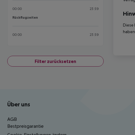
00:00
23:59
Hinw
Rückflugzeiten
Rückflugzeiten
Diese 
haben,
00:00
23:59
Filter zurücksetzen
Footer
Footer navigation
Über uns
AGB
Bestpreisgarantie
Cookie-Einstellungen ändern