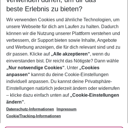
11.08.26
–
09.08.27
5-8 Nächte
beste Erlebnis zu bieten?
Wer wird verreisen
Wir verwenden Cookies und ähnliche Technologien, um
2 Erwachsene
Keine Kinder
unsere Webseite für dich am Laufen zu halten. Dadurch
können wir die Nutzung unserer Plattform verstehen und
Mehr Filter anzeigen
verbessern, dir Support bieten sowie Inhalte, Angebote
und Werbung anzeigen, die für dich relevant sind und zu
dir passen. Klicke auf
„Alle akzeptieren“
, wenn du
einverstanden bist. Dir reicht das Nötigste? Dann wähle
„Nur notwendige Cookies“
. Unter
„Cookies
anpassen“
kannst du deine Cookie-Einstellungen
Footer
Footer navigation
individuell anpassen. Du kannst deine Privatsphäre-
Über uns
Einstellungen natürlich jederzeit ändern oder widerrufen
AGB
– klicke dazu einfach unten auf
„Cookie-Einstellungen
Service & Hilfe
Bestpreisgarantie
ändern“
.
Datenschutz-Informationen
Impressum
Agenturbetreuung
Cookie-Einstellungen ändern
Folge uns
Barrierefreies Reisen
Cookie/Tracking-Informationen
Cookie-Richtlinie
Check-in
Datenschutz