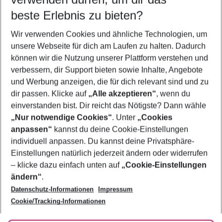
10.08.26
–
08.08.27
5-8 Nächte
beste Erlebnis zu bieten?
Wer wird verreisen
Wir verwenden Cookies und ähnliche Technologien, um
2 Erwachsene
Keine Kinder
unsere Webseite für dich am Laufen zu halten. Dadurch
können wir die Nutzung unserer Plattform verstehen und
Mehr Filter anzeigen
verbessern, dir Support bieten sowie Inhalte, Angebote
und Werbung anzeigen, die für dich relevant sind und zu
dir passen. Klicke auf
„Alle akzeptieren“
, wenn du
einverstanden bist. Dir reicht das Nötigste? Dann wähle
„Nur notwendige Cookies“
. Unter
„Cookies
anpassen“
kannst du deine Cookie-Einstellungen
Footer
Footer navigation
individuell anpassen. Du kannst deine Privatsphäre-
Über uns
Einstellungen natürlich jederzeit ändern oder widerrufen
AGB
– klicke dazu einfach unten auf
„Cookie-Einstellungen
Service & Hilfe
Bestpreisgarantie
ändern“
.
Datenschutz-Informationen
Impressum
Agenturbetreuung
Cookie-Einstellungen ändern
Folge uns
Barrierefreies Reisen
Cookie/Tracking-Informationen
Cookie-Richtlinie
Check-in
Datenschutz