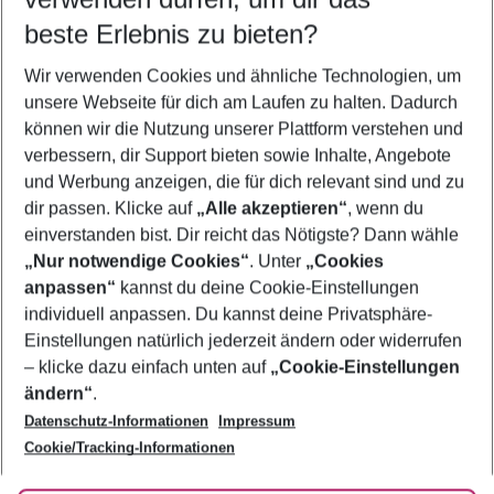
09.08.26
–
07.08.27
5-8 Nächte
beste Erlebnis zu bieten?
Wer wird verreisen
Wir verwenden Cookies und ähnliche Technologien, um
2 Erwachsene
Keine Kinder
unsere Webseite für dich am Laufen zu halten. Dadurch
können wir die Nutzung unserer Plattform verstehen und
Mehr Filter anzeigen
verbessern, dir Support bieten sowie Inhalte, Angebote
und Werbung anzeigen, die für dich relevant sind und zu
dir passen. Klicke auf
„Alle akzeptieren“
, wenn du
einverstanden bist. Dir reicht das Nötigste? Dann wähle
„Nur notwendige Cookies“
. Unter
„Cookies
anpassen“
kannst du deine Cookie-Einstellungen
Footer
Footer navigation
individuell anpassen. Du kannst deine Privatsphäre-
Über uns
Einstellungen natürlich jederzeit ändern oder widerrufen
AGB
– klicke dazu einfach unten auf
„Cookie-Einstellungen
Service & Hilfe
Bestpreisgarantie
ändern“
.
Datenschutz-Informationen
Impressum
Agenturbetreuung
Cookie-Einstellungen ändern
Folge uns
Barrierefreies Reisen
Cookie/Tracking-Informationen
Cookie-Richtlinie
Check-in
Datenschutz