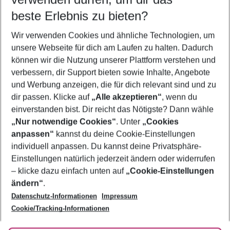
09.08.26
–
07.08.27
5-8 Nächte
beste Erlebnis zu bieten?
Wer wird verreisen
Wir verwenden Cookies und ähnliche Technologien, um
2 Erwachsene
Keine Kinder
unsere Webseite für dich am Laufen zu halten. Dadurch
können wir die Nutzung unserer Plattform verstehen und
Mehr Filter anzeigen
verbessern, dir Support bieten sowie Inhalte, Angebote
und Werbung anzeigen, die für dich relevant sind und zu
dir passen. Klicke auf
„Alle akzeptieren“
, wenn du
einverstanden bist. Dir reicht das Nötigste? Dann wähle
„Nur notwendige Cookies“
. Unter
„Cookies
anpassen“
kannst du deine Cookie-Einstellungen
Footer
Footer navigation
individuell anpassen. Du kannst deine Privatsphäre-
Über uns
Einstellungen natürlich jederzeit ändern oder widerrufen
AGB
– klicke dazu einfach unten auf
„Cookie-Einstellungen
Service & Hilfe
Bestpreisgarantie
ändern“
.
Datenschutz-Informationen
Impressum
Agenturbetreuung
Cookie-Einstellungen ändern
Folge uns
Barrierefreies Reisen
Cookie/Tracking-Informationen
Cookie-Richtlinie
Check-in
Datenschutz