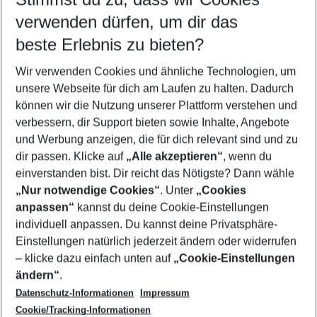
verwenden dürfen, um dir das
Wähle deinen Reisezeitraum
08.08.26
–
06.08.27
5-8 Nächte
beste Erlebnis zu bieten?
Wer wird verreisen
Wir verwenden Cookies und ähnliche Technologien, um
2 Erwachsene
Keine Kinder
unsere Webseite für dich am Laufen zu halten. Dadurch
können wir die Nutzung unserer Plattform verstehen und
Mehr Filter anzeigen
verbessern, dir Support bieten sowie Inhalte, Angebote
und Werbung anzeigen, die für dich relevant sind und zu
dir passen. Klicke auf
„Alle akzeptieren“
, wenn du
einverstanden bist. Dir reicht das Nötigste? Dann wähle
„Nur notwendige Cookies“
. Unter
„Cookies
anpassen“
kannst du deine Cookie-Einstellungen
Footer
Footer navigation
individuell anpassen. Du kannst deine Privatsphäre-
Über uns
Einstellungen natürlich jederzeit ändern oder widerrufen
AGB
– klicke dazu einfach unten auf
„Cookie-Einstellungen
Service & Hilfe
Bestpreisgarantie
ändern“
.
Datenschutz-Informationen
Impressum
Agenturbetreuung
Cookie-Einstellungen ändern
Folge uns
Barrierefreies Reisen
Cookie/Tracking-Informationen
Cookie-Richtlinie