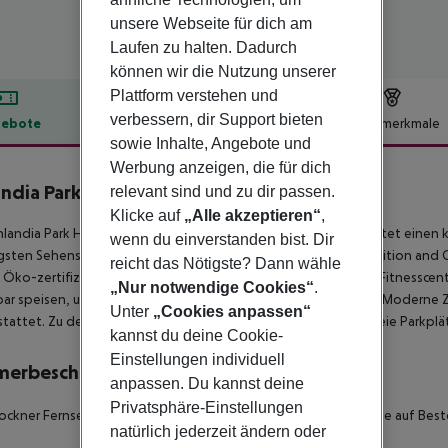
unsere Webseite für dich am
Laufen zu halten. Dadurch
können wir die Nutzung unserer
Plattform verstehen und
verbessern, dir Support bieten
ebote
Hotelbeschreibung
Hotelmerkmale
sowie Inhalte, Angebote und
lbeschreibung
Werbung anzeigen, die für dich
andia Park Hotel Helsinki
relevant sind und zu dir passen.
3
Klicke auf
„Alle akzeptieren“
,
nlandia Park Hotel Helsinki im Stadtteil Keskinen in Helsinki bietet e
wenn du einverstanden bist. Dir
gsten Sehenswürdigkeiten. Eine kurze Fahrt vom Helsinki Exhibition and 
reicht das Nötigste? Dann wähle
 Öko-zertifizierte Hotel einen Innenpool, eine Sauna und ein Fitnesscen
„Nur notwendige Cookies“
.
ar speisen, und ein Frühstücksbuffet wird täglich angeboten. Moderne 
Unter
„Cookies anpassen“
tattet. Zu den weiteren Annehmlichkeiten gehören kostenfreie Parkplä
kannst du deine Cookie-
Einstellungen individuell
merbeschreibung
anpassen. Du kannst deine
Privatsphäre-Einstellungen
ockner Fernseher Minibar Barrierefreies Badezimmer: nein Wiege auf Best
natürlich jederzeit ändern oder