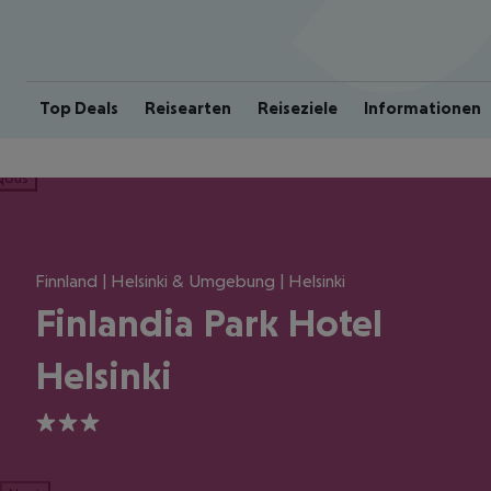
Top Deals
Reisearten
Reiseziele
Informationen
ious
Finnland | Helsinki & Umgebung | Helsinki
Finlandia Park Hotel
Helsinki
3