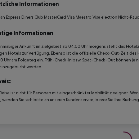
tzliche Informationen
an Express Diners Club MasterCard Visa Maestro Visa electron Nicht-Rauch
tige Informationen
anmäßiger Ankunft im Zielgebiet ab 04:00 Uhr morgens steht das Hotelz
igen Hotels zur Verfügung. Ebenso ist die offizielle Check-Out-Zeit des 
00 Uhr am Folgetag ein. Früh-Check-In bzw. Spät-Check-Out können je n
hinzugebucht werden.
eis:
Reise ist nicht für Personen mit eingeschränkter Mobilität geeignet. We
 wenden Sie sich bitte an unseren Kundenservice, bevor Sie Ihre Buchung