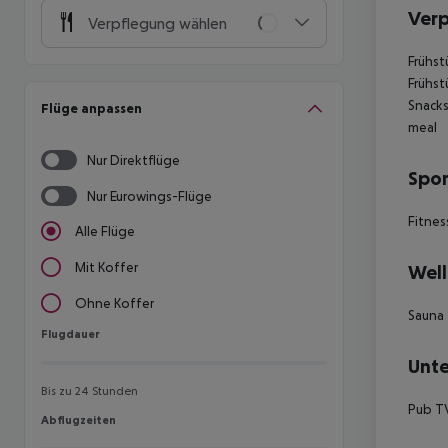
Ver
Verpflegung wählen
Frühst
Frühst
Snacks
Flüge anpassen
meal
Nur Direktflüge
Spor
Nur Eurowings-Flüge
Fitnes
Alle Flüge
Mit Koffer
Well
Ohne Koffer
Sauna
Flugdauer
Flugdauer
Unte
Bis zu 24 Stunden
Pub T
Abflugzeiten
Abflugzeiten