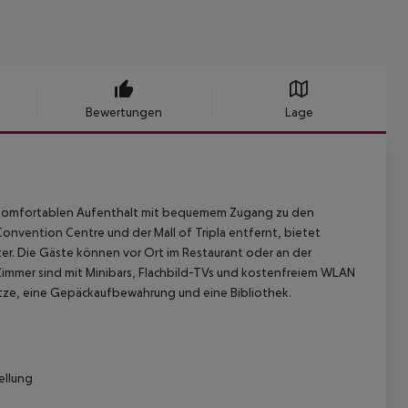
Bewertungen
Lage
inen komfortablen Aufenthalt mit bequemem Zugang zu den
Convention Centre und der Mall of Tripla entfernt, bietet
ter. Die Gäste können vor Ort im Restaurant oder an der
Zimmer sind mit Minibars, Flachbild-TVs und kostenfreiem WLAN
tze, eine Gepäckaufbewahrung und eine Bibliothek.
ellung