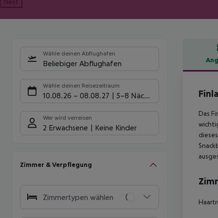
Next
Wähle deinen Abflughafen
Ang
Beliebiger Abflughafen
Hote
Wähle deinen Reisezeitraum
Finl
10.08.26
–
08.08.27
5-8 Nächte
Das Fi
Wer wird verreisen
wichti
2 Erwachsene
Keine Kinder
dieses
Snackb
ausges
Zimmer & Verpflegung
Zim
Zimmertypen wählen
Haartr