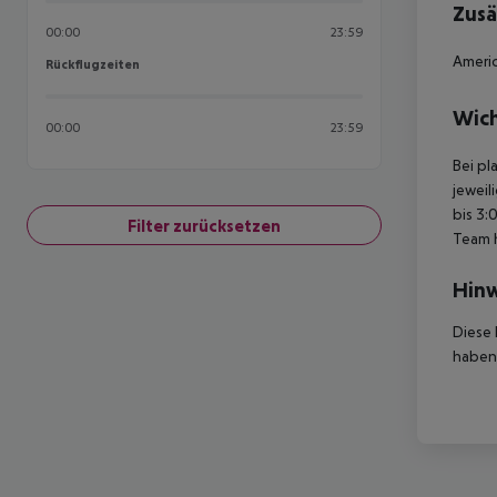
Zusä
00:00
23:59
Americ
Rückflugzeiten
Rückflugzeiten
Wich
00:00
23:59
Bei pl
jeweil
bis 3:
Filter zurücksetzen
Team 
Hinw
Diese 
haben,