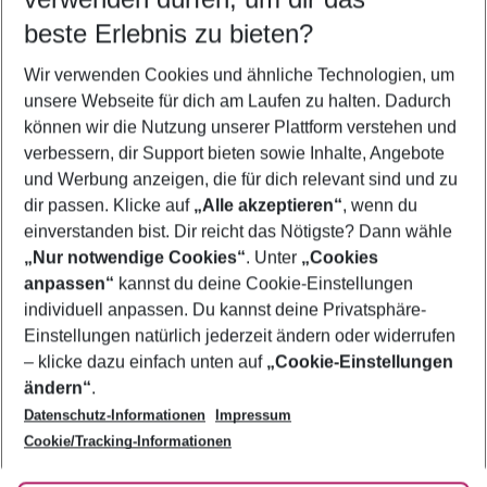
11.08.26
–
09.08.27
5-8 Nächte
beste Erlebnis zu bieten?
Wer wird verreisen
Wir verwenden Cookies und ähnliche Technologien, um
2 Erwachsene
Keine Kinder
unsere Webseite für dich am Laufen zu halten. Dadurch
können wir die Nutzung unserer Plattform verstehen und
Mehr Filter anzeigen
verbessern, dir Support bieten sowie Inhalte, Angebote
und Werbung anzeigen, die für dich relevant sind und zu
dir passen. Klicke auf
„Alle akzeptieren“
, wenn du
einverstanden bist. Dir reicht das Nötigste? Dann wähle
„Nur notwendige Cookies“
. Unter
„Cookies
anpassen“
kannst du deine Cookie-Einstellungen
Footer
Footer navigation
individuell anpassen. Du kannst deine Privatsphäre-
Über uns
Einstellungen natürlich jederzeit ändern oder widerrufen
AGB
– klicke dazu einfach unten auf
„Cookie-Einstellungen
Service & Hilfe
Bestpreisgarantie
ändern“
.
Datenschutz-Informationen
Impressum
Agenturbetreuung
Cookie-Einstellungen ändern
Folge uns
Barrierefreies Reisen
Cookie/Tracking-Informationen
Cookie-Richtlinie
Check-in
Datenschutz