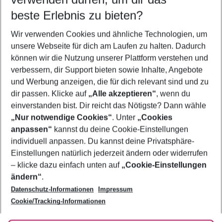
09.08.26
–
07.08.27
5-8 Nächte
beste Erlebnis zu bieten?
Wer wird verreisen
Wir verwenden Cookies und ähnliche Technologien, um
2 Erwachsene
Keine Kinder
unsere Webseite für dich am Laufen zu halten. Dadurch
können wir die Nutzung unserer Plattform verstehen und
Mehr Filter anzeigen
verbessern, dir Support bieten sowie Inhalte, Angebote
und Werbung anzeigen, die für dich relevant sind und zu
dir passen. Klicke auf
„Alle akzeptieren“
, wenn du
einverstanden bist. Dir reicht das Nötigste? Dann wähle
„Nur notwendige Cookies“
. Unter
„Cookies
anpassen“
kannst du deine Cookie-Einstellungen
Footer
Footer navigation
individuell anpassen. Du kannst deine Privatsphäre-
Über uns
Einstellungen natürlich jederzeit ändern oder widerrufen
AGB
– klicke dazu einfach unten auf
„Cookie-Einstellungen
Service & Hilfe
Bestpreisgarantie
ändern“
.
Datenschutz-Informationen
Impressum
Agenturbetreuung
Cookie-Einstellungen ändern
Folge uns
Barrierefreies Reisen
Cookie/Tracking-Informationen
Cookie-Richtlinie
Check-in
Datenschutz