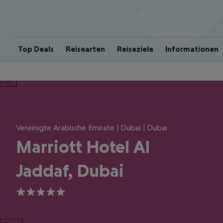
Top Deals
Reisearten
Reiseziele
Informationen
ious
Vereinigte Arabische Emirate | Dubai | Dubai
Marriott Hotel Al
Jaddaf, Dubai
5