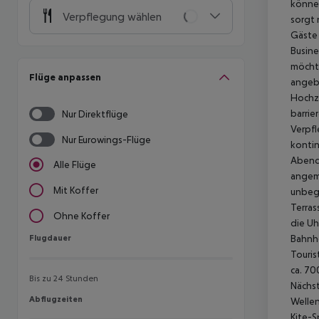
können
Verpflegung wählen
sorgt 
Gäste 
Busine
möchte
Flüge anpassen
angebo
Hochz
barrie
Nur Direktflüge
Verpfl
Nur Eurowings-Flüge
kontin
Abende
Alle Flüge
angeme
Mit Koffer
unbegr
Terras
Ohne Koffer
die Uh
Flugdauer
Bahnho
Flugdauer
Touris
ca. 70
Bis zu 24 Stunden
Nächst
Abflugzeiten
Abflugzeiten
Wellen
Kite-S