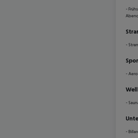
- Früh
Abendm
Stra
- Stra
Spor
- Aero
Well
- Saun
Unte
- Bill