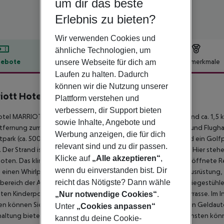
um dir das beste
Erlebnis zu bieten?
Wir verwenden Cookies und
ähnliche Technologien, um
ebote
Hotelbeschreibung
Hotelmerkmale
unsere Webseite für dich am
Laufen zu halten. Dadurch
lbeschreibung
können wir die Nutzung unserer
iott Hotel Al Jaddaf, Dubai
Plattform verstehen und
5
verbessern, dir Support bieten
tel MARRIOTT HOTEL AL JADDAF liegt ca. 8 km vom Strand und ca. 1,5 km 
sowie Inhalte, Angebote und
tfernung zum Flughafen beträgt etwa 8,1 km. Zwischen Hotel und Flugha
Werbung anzeigen, die für dich
itpark (ca. 500 m), ein Theater (ca. 5,5 km), ein Kino (ca. 5 km) und ein Go
relevant sind und zu dir passen.
. Der Strand ist durch einen Rettungsschwimmer beaufsichtigt. Hier steh
Klicke auf
„Alle akzeptieren“
,
ten. Das klimatisierte Hotel verfügt über eine 24h am Tag geöffnete 
wenn du einverstanden bist. Dir
r, einen Whirlpool, Duschen und Umkleideräume, eine 1. Hilfe-Ausrüstung
reicht das Nötigste? Dann wähle
ereich der Anlage befindet sich ein beheizter Pool, an dem Liegestühle 
ten Kinderpool. Weiterhin finden Sie zum Entspannen eine Terrasse. Im 
„Nur notwendige Cookies“
.
n können Sie in der Diskothek des Hauses verbringen. Auch ein Geldaut
Unter
„Cookies anpassen“
altung bietet das Hotel eine Bibliothek/Leseraum. Für die Kleinsten kö
kannst du deine Cookie-