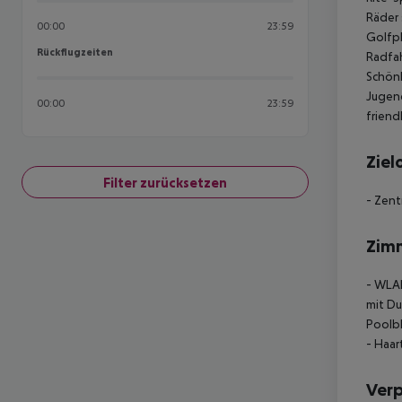
Räder 
00:00
23:59
Golfpl
Rückflugzeiten
Rückflugzeiten
Radfah
Schön
Jugend
00:00
23:59
friendl
Ziel
Filter zurücksetzen
- Zent
Zim
- WLAN
mit Du
Poolbl
- Haar
Ver