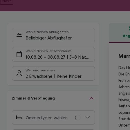
Next
Wähle deinen Abflughafen
Ang
Beliebiger Abflughafen
Hote
Wähle deinen Reisezeitraum
Marr
10.08.26
–
08.08.27
5-8 Nächte
Das Ho
Wer wird verreisen
Die En
2 Erwachsene
Keine Kinder
Freize
Jahres
angebo
Zimmer & Verpflegung
Friseu
Außenb
separa
Zimmertypen wählen
Stunde
Unterh