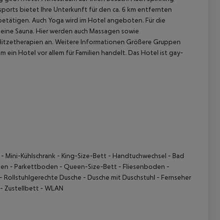
ports bietet Ihre Unterkunft für den ca. 6 km entfernten
 betätigen. Auch Yoga wird im Hotel angeboten. Für die
e eine Sauna. Hier werden auch Massagen sowie
Hitzetherapien an. Weitere Informationen Größere Gruppen
um ein Hotel vor allem für Familien handelt. Das Hotel ist gay-
n - Mini-Kühlschrank - King-Size-Bett - Handtuchwechsel - Bad
en - Parkettboden - Queen-Size-Bett - Fliesenboden -
 - Rollstuhlgerechte Dusche - Dusche mit Duschstuhl - Fernseher
 - Zustellbett - WLAN