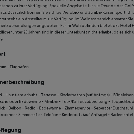
stehen zu Ihrer Verfügung. Spezielle Angebote für alle Freunde des Golfs
atz. Zusätzlich können Sie sich bei Aerobic- und Zumba-Kursen sportlich
rer steht ein Abstellraum zur Verfügung. Im Wellnessbereich erwartet Si
heitsbehandlungen angeboten. Für Ihr Wohlbefinden bietet das Hotel 
licher unter 25 Jahren sind in dieser Unterkunft nicht erlaubt, da es sich 
y.
ort
rum - Flughafen
merbeschreibung
 - Haustiere erlaubt - Terrasse - Kinderbetten (auf Anfrage) - Bügeleise
sche oder Badewanne - Minibar - Tee-/Kaffeezubereitung - Teppichbod
ick - Balkon - Radio - Badewanne - Zimmerservice - Separater Duschstuhl
trockner - Zimmersafe - Telefon - Kinderbett (auf Anfrage) - Bademantel
pflegung