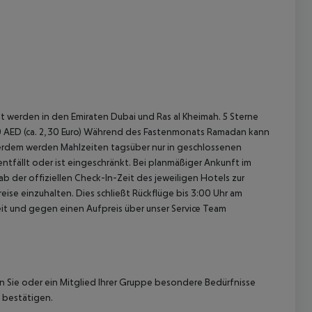
 werden in den Emiraten Dubai und Ras al Kheimah. 5 Sterne
el 10 AED (ca. 2,30 Euro) Während des Fastenmonats Ramadan kann
erdem werden Mahlzeiten tagsüber nur in geschlossenen
ntfällt oder ist eingeschränkt. Bei planmäßiger Ankunft im
 der offiziellen Check-In-Zeit des jeweiligen Hotels zur
ise einzuhalten. Dies schließt Rückflüge bis 3:00 Uhr am
t und gegen einen Aufpreis über unser Service Team
nn Sie oder ein Mitglied Ihrer Gruppe besondere Bedürfnisse
 bestätigen.