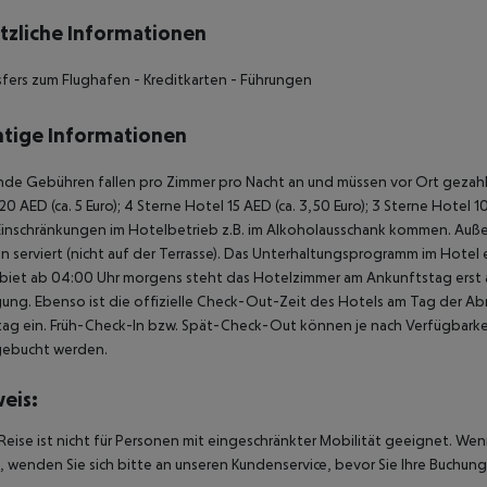
tzliche Informationen
sfers zum Flughafen - Kreditkarten - Führungen
tige Informationen
de Gebühren fallen pro Zimmer pro Nacht an und müssen vor Ort gezahlt
20 AED (ca. 5 Euro); 4 Sterne Hotel 15 AED (ca. 3,50 Euro); 3 Sterne Hot
Einschränkungen im Hotelbetrieb z.B. im Alkoholausschank kommen. Auß
 serviert (nicht auf der Terrasse). Das Unterhaltungsprogramm im Hotel e
biet ab 04:00 Uhr morgens steht das Hotelzimmer am Ankunftstag erst ab
ung. Ebenso ist die offizielle Check-Out-Zeit des Hotels am Tag der Abre
ag ein. Früh-Check-In bzw. Spät-Check-Out können je nach Verfügbarkei
gebucht werden.
eis:
Reise ist nicht für Personen mit eingeschränkter Mobilität geeignet. We
 wenden Sie sich bitte an unseren Kundenservice, bevor Sie Ihre Buchung