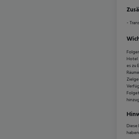
Zusä
- Tran
Wich
Folgen
Hotel 
es zu 
Räumen
Zielge
Verfüg
Folget
hinzu
Hinw
Diese 
haben,