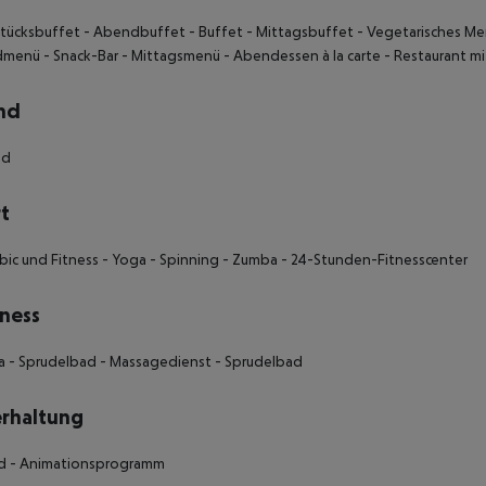
stücksbuffet - Abendbuffet - Buffet - Mittagsbuffet - Vegetarisches Men
enü - Snack-Bar - Mittagsmenü - Abendessen à la carte - Restaurant mi
nd
nd
t
bic und Fitness - Yoga - Spinning - Zumba - 24-Stunden-Fitnesscenter
ness
a - Sprudelbad - Massagedienst - Sprudelbad
rhaltung
ard - Animationsprogramm