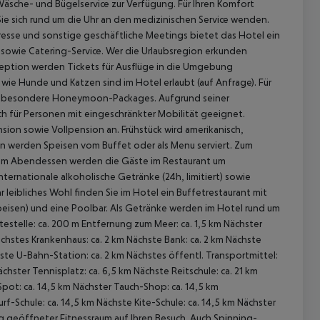
Wäsche- und Bügelservice zur Verfügung. Für Ihren Komfort
e sich rund um die Uhr an den medizinischen Service wenden.
esse und sonstige geschäftliche Meetings bietet das Hotel ein
sowie Catering-Service. Wer die Urlaubsregion erkunden
eption werden Tickets für Ausflüge in die Umgebung
wie Hunde und Katzen sind im Hotel erlaubt (auf Anfrage). Für
.B. besondere Honeymoon-Packages. Aufgrund seiner
uch für Personen mit eingeschränkter Mobilität geeignet.
sion sowie Vollpension an. Frühstück wird amerikanisch,
en werden Speisen vom Buffet oder als Menu serviert. Zum
 Zum Abendessen werden die Gäste im Restaurant um
ternationale alkoholische Getränke (24h, limitiert) sowie
 leibliches Wohl finden Sie im Hotel ein Buffetrestaurant mit
Speisen) und eine Poolbar. Als Getränke werden im Hotel rund um
 akzeptieren
stelle: ca. 200 m Entfernung zum Meer: ca. 1,5 km Nächster
ächstes Krankenhaus: ca. 2 km Nächste Bank: ca. 2 km Nächste
ste U-Bahn-Station: ca. 2 km Nächstes öffentl. Transportmittel:
chster Tennisplatz: ca. 6,5 km Nächste Reitschule: ca. 21 km
Spot: ca. 14,5 km Nächster Tauch-Shop: ca. 14,5 km
rf-Schule: ca. 14,5 km Nächste Kite-Schule: ca. 14,5 km Nächster
Tag geöffneter Fitnessraum auf Ihren Besuch. Auch Spinning-