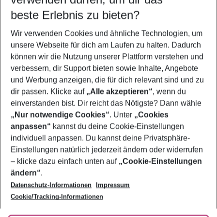
11.08.26
–
09.08.27
5-8 Nächte
beste Erlebnis zu bieten?
Wer wird verreisen
Wir verwenden Cookies und ähnliche Technologien, um
2 Erwachsene
Keine Kinder
unsere Webseite für dich am Laufen zu halten. Dadurch
können wir die Nutzung unserer Plattform verstehen und
Mehr Filter anzeigen
verbessern, dir Support bieten sowie Inhalte, Angebote
und Werbung anzeigen, die für dich relevant sind und zu
dir passen. Klicke auf
„Alle akzeptieren“
, wenn du
einverstanden bist. Dir reicht das Nötigste? Dann wähle
„Nur notwendige Cookies“
. Unter
„Cookies
anpassen“
kannst du deine Cookie-Einstellungen
Footer
Footer navigation
individuell anpassen. Du kannst deine Privatsphäre-
Über uns
Einstellungen natürlich jederzeit ändern oder widerrufen
AGB
– klicke dazu einfach unten auf
„Cookie-Einstellungen
Service & Hilfe
Bestpreisgarantie
ändern“
.
Datenschutz-Informationen
Impressum
Agenturbetreuung
Cookie-Einstellungen ändern
Folge uns
Barrierefreies Reisen
Cookie/Tracking-Informationen
Cookie-Richtlinie
Check-in
Datenschutz