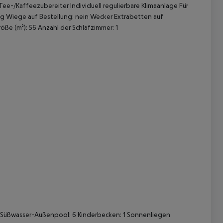
e-/Kaffeezubereiter Individuell regulierbare Klimaanlage Für
ng Wiege auf Bestellung: nein Wecker Extrabetten auf
ße (m²): 56 Anzahl der Schlafzimmer: 1
 akzeptieren
 1 Süßwasser-Außenpool: 6 Kinderbecken: 1 Sonnenliegen