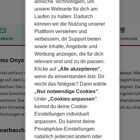
ähnliche Technologien, um
unsere Webseite für dich am
Laufen zu halten. Dadurch
können wir die Nutzung unserer
Plattform verstehen und
ebote
Hotelbeschreibung
Hotelmerkmale
verbessern, dir Support bieten
sowie Inhalte, Angebote und
lbeschreibung
Werbung anzeigen, die für dich
ms Onyx Resort & Spa
relevant sind und zu dir passen.
5
Klicke auf
„Alle akzeptieren“
,
tel umfasst insgesamt 822 Zimmer. Dieses Hotel wurde 2016 gebaut. Alle
wenn du einverstanden bist. Dir
s auf dem Laufenden bleiben. Die Rezeption ist 24 Stunden täglich bes
reicht das Nötigste? Dann wähle
betten. Die Gemeinschaftsbereiche sind für Rollstuhlfahrer geeignet. Der 
„Nur notwendige Cookies“
.
Diese Einrichtung wurde bewusst so konzipiert, dass sie die strengsten U
Unter
„Cookies anpassen“
eichnet. Die Gäste können sich in den in dieser Einrichtung vorhanden
kannst du deine Cookie-
eite Unterhaltungs- und Freizeitangebot der Einrichtung wahrlich zu schät
Einstellungen individuell
leistungen eventuell Gebühren erheben.
anpassen. Du kannst deine
Privatsphäre-Einstellungen
merbeschreibung
natürlich jederzeit ändern oder