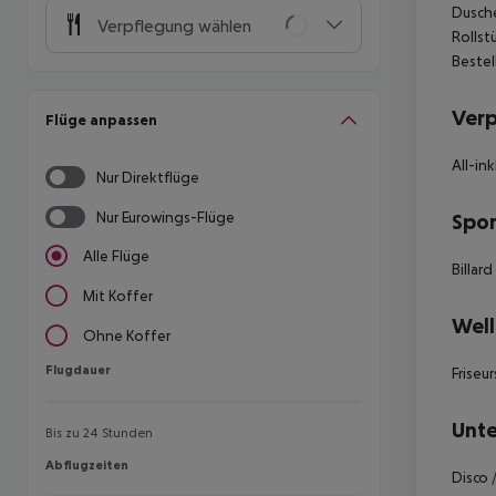
Dusche
Verpflegung wählen
Rollst
Bestel
Ver
Flüge anpassen
All-ink
Nur Direktflüge
Nur Eurowings-Flüge
Spor
Alle Flüge
Billard
Mit Koffer
Well
Ohne Koffer
Flugdauer
Flugdauer
Frise
Unte
Bis zu 24 Stunden
Abflugzeiten
Abflugzeiten
Disco 