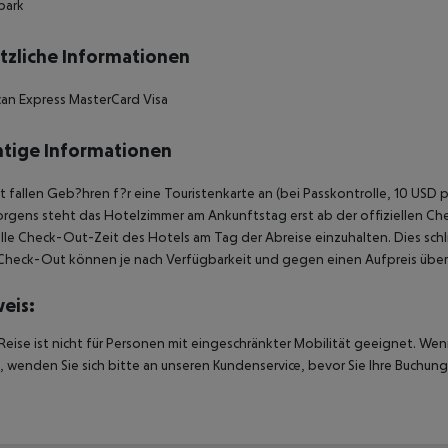
park
tzliche Informationen
an Express MasterCard Visa
tige Informationen
t fallen Geb?hren f?r eine Touristenkarte an (bei Passkontrolle, 10 USD 
rgens steht das Hotelzimmer am Ankunftstag erst ab der offiziellen Chec
elle Check-Out-Zeit des Hotels am Tag der Abreise einzuhalten. Dies schl
heck-Out können je nach Verfügbarkeit und gegen einen Aufpreis über
eis:
Reise ist nicht für Personen mit eingeschränkter Mobilität geeignet. We
 wenden Sie sich bitte an unseren Kundenservice, bevor Sie Ihre Buchung