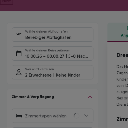
Next
Wähle deinen Abflughafen
Ang
Beliebiger Abflughafen
Hote
Wähle deinen Reisezeitraum
Drea
10.08.26
–
08.08.27
5-8 Nächte
Das Ho
Wer wird verreisen
Zugang
2 Erwachsene
Keine Kinder
Kinder
sein. 
ausgez
Zimmer & Verpflegung
das br
Dienst
Zimmertypen wählen
Zim