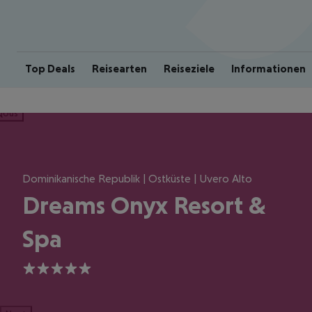
Top Deals
Reisearten
Reiseziele
Informationen
ious
Dominikanische Republik | Ostküste | Uvero Alto
Dreams Onyx Resort &
Spa
5