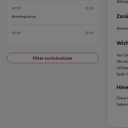
Water
00:00
23:59
Zusä
Rückflugzeiten
Rückflugzeiten
Americ
00:00
23:59
Wich
Vor Or
Filter zurücksetzen
Uhr mo
offizi
Spät-C
Hinw
Diese 
haben,