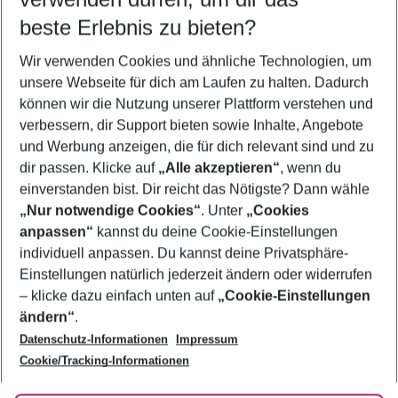
09.08.26
–
07.08.27
5-8 Nächte
beste Erlebnis zu bieten?
Wer wird verreisen
Wir verwenden Cookies und ähnliche Technologien, um
2 Erwachsene
Keine Kinder
unsere Webseite für dich am Laufen zu halten. Dadurch
können wir die Nutzung unserer Plattform verstehen und
Mehr Filter anzeigen
verbessern, dir Support bieten sowie Inhalte, Angebote
und Werbung anzeigen, die für dich relevant sind und zu
dir passen. Klicke auf
„Alle akzeptieren“
, wenn du
einverstanden bist. Dir reicht das Nötigste? Dann wähle
„Nur notwendige Cookies“
. Unter
„Cookies
anpassen“
kannst du deine Cookie-Einstellungen
Footer
Footer navigation
individuell anpassen. Du kannst deine Privatsphäre-
Über uns
Einstellungen natürlich jederzeit ändern oder widerrufen
AGB
– klicke dazu einfach unten auf
„Cookie-Einstellungen
Service & Hilfe
Bestpreisgarantie
ändern“
.
Datenschutz-Informationen
Impressum
Agenturbetreuung
Cookie-Einstellungen ändern
Folge uns
Barrierefreies Reisen
Cookie/Tracking-Informationen
Cookie-Richtlinie
Check-in
Datenschutz