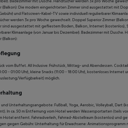
er). Badezimmer mit Dusche. Handtücher werden 3x pro Woche gewechse
 (Balkon): Die modern eingerichteten Zimmer sind ausgestattet mit Dopp
Gebühr) und Flatscreen-Kabel-TV sowie individuell regulierbarer Klimaan
cher werden 3x pro Woche gewechselt. Doppel Superior Zimmer (Balkon):
 sind ausgestattet mit gefliestem Boden, Balkon, Internet (kostenlos), 
erbarer Klimaanlage (von Januar bis Dezember). Badezimmer mit Dusche. 
 (Balkon):
pflegung
ück vom Buffet. All Inclusive: Frühstück, Mittag- und Abendessen. Cocktai
10:00 - 01:00 Uhr), kleine Snacks (11:00 - 18:00 Uhr), kostenloses Internet 
uslastung/Verfügbarkeit) möglich.
rhaltung
 und Unterhaltungsangebote: Fußball, Yoga, Aerobic, Volleyball, Dart (ko
nt). In ca. 50 m Entfernung vom Hotel werden Wassersportarten (teils vo
 Hotel entfernt. Fahrradverleih, Fahrrad-Abstellraum (kostenlos) und g
en gegen Gebühr. Unterhaltung für Erwachsene: Animationsprogramm mi