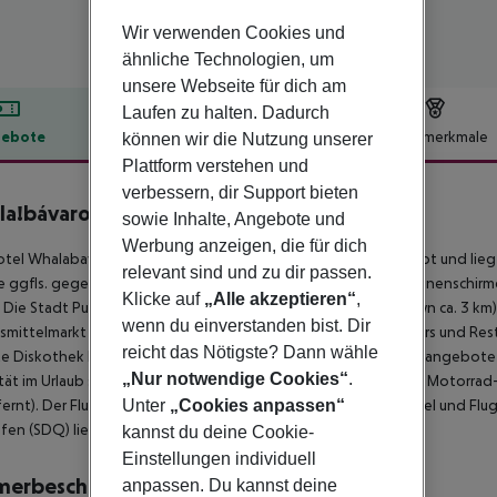
Wir verwenden Cookies und
ähnliche Technologien, um
unsere Webseite für dich am
Laufen zu halten. Dadurch
ebote
Hotelbeschreibung
Hotelmerkmale
können wir die Nutzung unserer
Plattform verstehen und
lbeschreibung
verbessern, dir Support bieten
la!bávaro
sowie Inhalte, Angebote und
4
Werbung anzeigen, die für dich
tel Whalabavaro ist besonders bei Hochzeitsreisenden beliebt und lieg
relevant sind und zu dir passen.
e ggfls. gegen Gebühr). Am Strand sind Sonnenliegen und Sonnenschirme 
Klicke auf
„Alle akzeptieren“
,
 Die Stadt Punta Cana Airport ist ca. 20 km entfernt (Downtown ca. 3 km
wenn du einverstanden bist. Dir
mittelmarkt in ca. 100 m Entfernung. Die nächstgelegenen Bars und Resta
reicht das Nötigste? Dann wähle
e Diskothek liegt rund 100 m entfernt. Weitere Unterhaltungsangebote wi
„Nur notwendige Cookies“
.
tät im Urlaub sorgen neben einem Mietwagen-Verleih auch ein Motorrad-Ver
ernt). Der Flughafen (PUJ) ist ca. 17 km entfernt. Zwischen Hotel und Flu
Unter
„Cookies anpassen“
fen (SDQ) liegt in etwa 189 km Entfernung.
kannst du deine Cookie-
Einstellungen individuell
merbeschreibung
anpassen. Du kannst deine