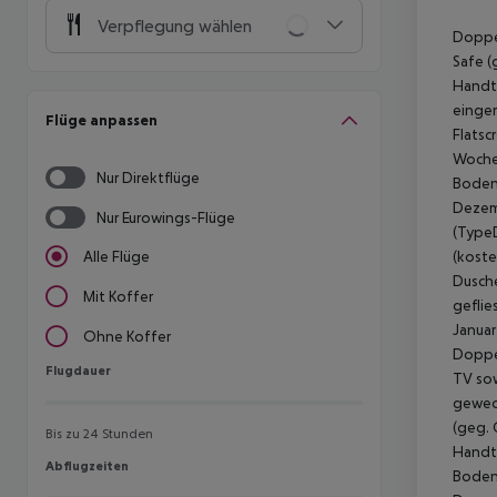
Verpflegung wählen
Doppel
Safe (
Handt
einger
Flüge anpassen
Flatsc
Woche 
Nur Direktflüge
Boden,
Dezem
Nur Eurowings-Flüge
(TypeD
(koste
Alle Flüge
Dusche
Mit Koffer
geflie
Januar
Ohne Koffer
Doppel
Flugdauer
Flugdauer
TV sow
gewech
(geg. 
Bis zu 24 Stunden
Handtü
Abflugzeiten
Abflugzeiten
Boden,