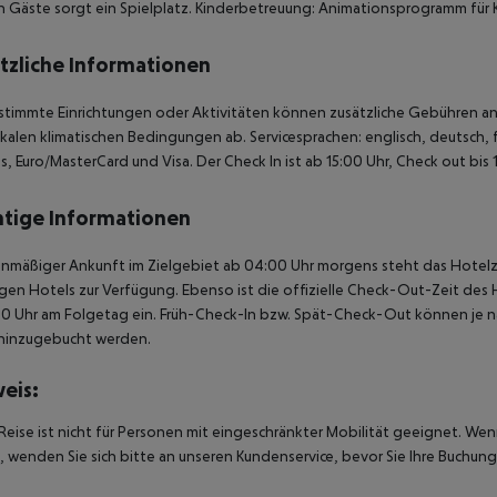
n Gäste sorgt ein Spielplatz. Kinderbetreuung: Animationsprogramm für 
tzliche Informationen
stimmte Einrichtungen oder Aktivitäten können zusätzliche Gebühren anf
kalen klimatischen Bedingungen ab. Servicesprachen: englisch, deutsch, f
s, Euro/MasterCard und Visa. Der Check In ist ab 15:00 Uhr, Check out bis 
tige Informationen
anmäßiger Ankunft im Zielgebiet ab 04:00 Uhr morgens steht das Hotelz
igen Hotels zur Verfügung. Ebenso ist die offizielle Check-Out-Zeit des 
00 Uhr am Folgetag ein. Früh-Check-In bzw. Spät-Check-Out können je n
hinzugebucht werden.
eis:
Reise ist nicht für Personen mit eingeschränkter Mobilität geeignet. We
 wenden Sie sich bitte an unseren Kundenservice, bevor Sie Ihre Buchung