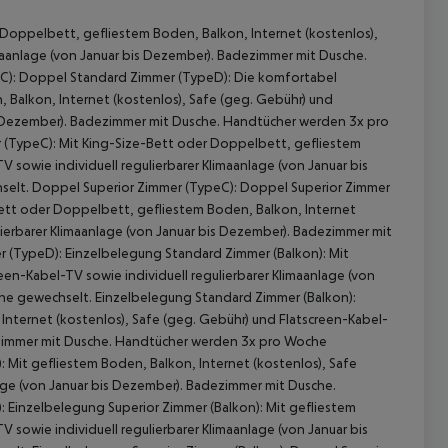
Doppelbett, gefliestem Boden, Balkon, Internet (kostenlos),
imaanlage (von Januar bis Dezember). Badezimmer mit Dusche.
): Doppel Standard Zimmer (TypeD): Die komfortabel
Balkon, Internet (kostenlos), Safe (geg. Gebühr) und
bis Dezember). Badezimmer mit Dusche. Handtücher werden 3x pro
(TypeC): Mit King-Size-Bett oder Doppelbett, gefliestem
 sowie individuell regulierbarer Klimaanlage (von Januar bis
elt. Doppel Superior Zimmer (TypeC): Doppel Superior Zimmer
ett oder Doppelbett, gefliestem Boden, Balkon, Internet
lierbarer Klimaanlage (von Januar bis Dezember). Badezimmer mit
 akzeptieren
(TypeD): Einzelbelegung Standard Zimmer (Balkon): Mit
een-Kabel-TV sowie individuell regulierbarer Klimaanlage (von
e gewechselt. Einzelbelegung Standard Zimmer (Balkon):
nternet (kostenlos), Safe (geg. Gebühr) und Flatscreen-Kabel-
dezimmer mit Dusche. Handtücher werden 3x pro Woche
 Mit gefliestem Boden, Balkon, Internet (kostenlos), Safe
lage (von Januar bis Dezember). Badezimmer mit Dusche.
 Einzelbelegung Superior Zimmer (Balkon): Mit gefliestem
 sowie individuell regulierbarer Klimaanlage (von Januar bis