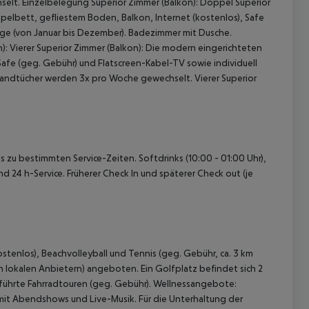
lt. Einzelbelegung Superior Zimmer (Balkon): Doppel Superior
elbett, gefliestem Boden, Balkon, Internet (kostenlos), Safe
lage (von Januar bis Dezember). Badezimmer mit Dusche.
 Vierer Superior Zimmer (Balkon): Die modern eingerichteten
Safe (geg. Gebühr) und Flatscreen-Kabel-TV sowie individuell
Handtücher werden 3x pro Woche gewechselt. Vierer Superior
ls zu bestimmten Service-Zeiten. Softdrinks (10:00 - 01:00 Uhr),
und 24 h-Service. Früherer Check In und späterer Check out (je
stenlos), Beachvolleyball und Tennis (geg. Gebühr, ca. 3 km
n lokalen Anbietern) angeboten. Ein Golfplatz befindet sich 2
eführte Fahrradtouren (geg. Gebühr). Wellnessangebote:
t Abendshows und Live-Musik. Für die Unterhaltung der