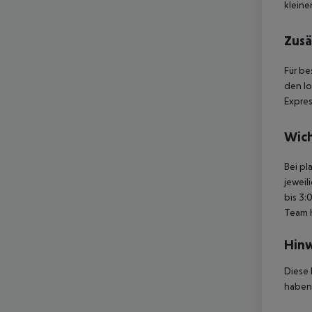
kleine
Zusä
Für be
den lo
Expres
Wich
Bei pl
jeweil
bis 3:
Team 
Hinw
Diese 
haben,