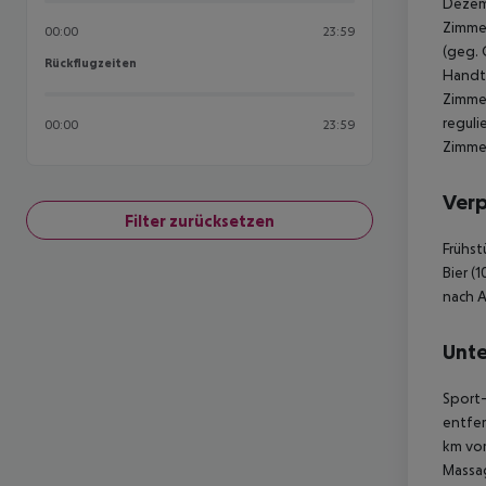
Dezemb
Zimmer
00:00
23:59
(geg. 
Rückflugzeiten
Rückflugzeiten
Handtü
Zimmer
reguli
00:00
23:59
Zimmer
Ver
Filter zurücksetzen
Frühst
Bier (
nach A
Unte
Sport-
entfer
km vom
Massag