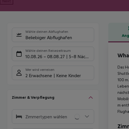
Next
Wähle deinen Abflughafen
Ang
Beliebiger Abflughafen
Hote
Wähle deinen Reisezeitraum
Wha
10.08.26
–
08.08.27
5-8 Nächte
Das Ho
Wer wird verreisen
Shuttl
2 Erwachsene
Keine Kinder
100 m.
Lebens
nächst
Zimmer & Verpflegung
Mobili
m entf
Flugha
Zimmertypen wählen
Zim