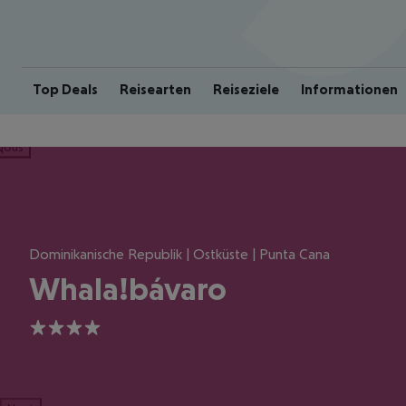
Top Deals
Reisearten
Reiseziele
Informationen
ious
Dominikanische Republik | Ostküste | Punta Cana
Whala!bávaro
4