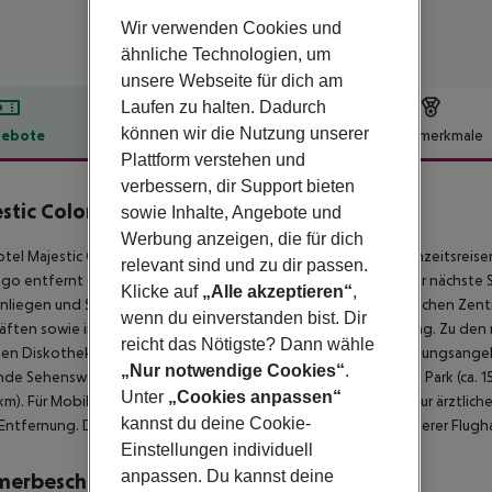
Wir verwenden Cookies und
ähnliche Technologien, um
unsere Webseite für dich am
Laufen zu halten. Dadurch
können wir die Nutzung unserer
ebote
Hotelbeschreibung
Hotelmerkmale
Plattform verstehen und
lbeschreibung
verbessern, dir Support bieten
stic Colonial Punta Cana Resort
sowie Inhalte, Angebote und
5
Werbung anzeigen, die für dich
tel Majestic Colonial Punta Cana, das sich besonders bei Hochzeitsreise
relevant sind und zu dir passen.
o entfernt (La Altagracia ca. 40 km, La Romana ca. 70 km). Der nächste 
Klicke auf
„Alle akzeptieren“
,
liegen und Sonnenschirme kostenlos verfügbar. Zum touristischen Zentru
wenn du einverstanden bist. Dir
ften sowie in einem Lebensmittelmarkt in ca. 10 km Entfernung. Zu den 
reicht das Nötigste? Dann wähle
en Diskothek gelangt man nach rund 10 km. Weitere Unterhaltungsangebot
„Nur notwendige Cookies“
.
de Sehenswürdigkeiten sind vom Hotel aus erreichbar: Manati Park (ca. 15 
Unter
„Cookies anpassen“
5 km). Für Mobilität sorgt ein Mietwagen-Verleih ein Taxistand. Zur ärztli
kannst du deine Cookie-
Entfernung. Der Flughafen (PUJ) ist ca. 26 km entfernt. Ein weiterer Flug
Einstellungen individuell
anpassen. Du kannst deine
merbeschreibung