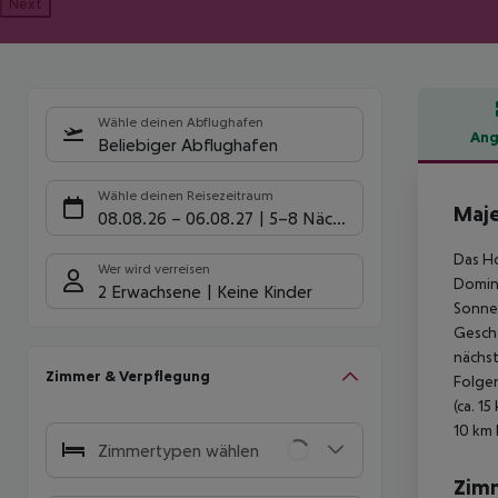
Next
Wähle deinen Abflughafen
Ang
Beliebiger Abflughafen
Hote
Wähle deinen Reisezeitraum
Maje
08.08.26
–
06.08.27
5-8 Nächte
Das Ho
Wer wird verreisen
Doming
2 Erwachsene
Keine Kinder
Sonnen
Geschä
nächst
Zimmer & Verpflegung
Folgen
(ca. 1
10 km 
Zimmertypen wählen
Zim