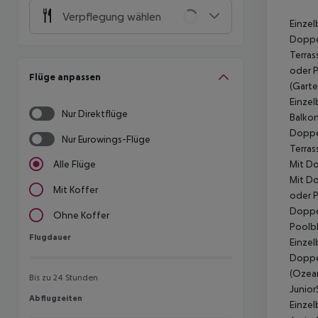
Verpflegung wählen
Einzel
Doppel
Terras
oder P
Flüge anpassen
(Garte
Einzel
Nur Direktflüge
Balkon
Doppel
Nur Eurowings-Flüge
Terras
Mit Do
Alle Flüge
Mit Do
Mit Koffer
oder P
Doppel
Ohne Koffer
Poolbl
Flugdauer
Flugdauer
Einzel
Doppel
(Ozean
Bis zu 24 Stunden
Junior
Abflugzeiten
Abflugzeiten
Einzel