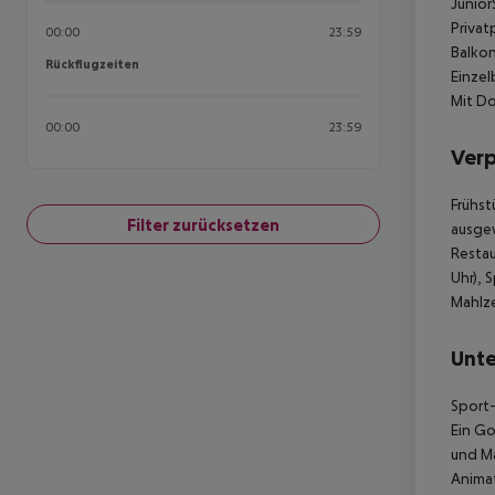
Junior
Privat
00:00
23:59
Balkon
Rückflugzeiten
Rückflugzeiten
Einzel
Mit Do
00:00
23:59
Ver
Frühst
Filter zurücksetzen
ausgew
Restau
Uhr), 
Mahlze
Unte
Sport-
Ein Go
und M
Animat