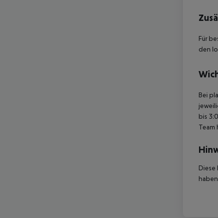
Zusä
Für be
den lo
Wich
Bei pl
jeweil
bis 3:
Team 
Hinw
Diese 
haben,