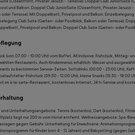
Suite (Ozeanfront, Privater Jacuzzi - Terrasse): Doppel Club JuniorSuite (
pool und Balkon. Doppel Club JuniorSuite (Ozeanfront, Privater Jacuzzi - 
 oder Terrasse): Mit Doppelbett, Privatpool und Balkon. Einzelbelegung C
belegung Club Suite (Garten- oder Poolblick, Balkon oder Terrasse): Dopp
ppelbett, Privatpool und Balkon. Doppel Club Suite (Garten- oder Poolbl
pflegung
ück (von 07:00 - 10:00 Uhr) vom Buffet. All Inclusive: Frühstück, Mittag
ählten Restaurants. Auch Kindermenüs erhältlich. Wasser und ausgewählte i
rants zu bestimmten Service-Zeiten. Softdrinks (00:00 - 23:00 Uhr), Kaff
Spätaufsteher-Frühstück (09:30 - 12:00 Uhr), kleine Snacks (15:30 - 18:00 
it im à-la-carte-Restaurant, kostenloses Internet, 24 h-Service und kost
rhaltung
 und Unterhaltungsangebote: Tennis (kostenlos), Dart (kostenlos), Fitness
lfplatz liegt nur 200 m vom Hotel entfernt. Wellnessangebote: Spa-Be
assagen gegen Gebühr. Unterhaltung für Erwachsene: Animationsprogra
ionsprogramm für Kinder (von 4 - 12 Jahren) und Babysitting (gegen Geb