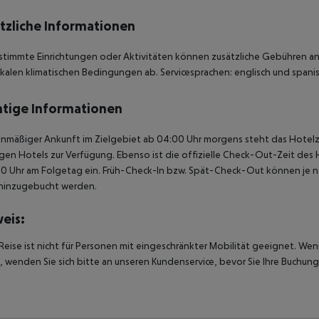
tzliche Informationen
stimmte Einrichtungen oder Aktivitäten können zusätzliche Gebühren anf
kalen klimatischen Bedingungen ab. Servicesprachen: englisch und spanis
tige Informationen
anmäßiger Ankunft im Zielgebiet ab 04:00 Uhr morgens steht das Hotelz
igen Hotels zur Verfügung. Ebenso ist die offizielle Check-Out-Zeit des 
00 Uhr am Folgetag ein. Früh-Check-In bzw. Spät-Check-Out können je n
hinzugebucht werden.
eis:
Reise ist nicht für Personen mit eingeschränkter Mobilität geeignet. We
 wenden Sie sich bitte an unseren Kundenservice, bevor Sie Ihre Buchung