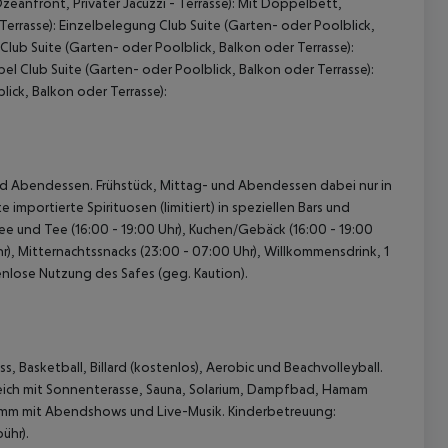
Ozeanfront, Privater Jacuzzi - Terrasse): Mit Doppelbett,
Terrasse): Einzelbelegung Club Suite (Garten- oder Poolblick,
lub Suite (Garten- oder Poolblick, Balkon oder Terrasse):
el Club Suite (Garten- oder Poolblick, Balkon oder Terrasse):
ick, Balkon oder Terrasse):
- und Abendessen. Frühstück, Mittag- und Abendessen dabei nur in
mportierte Spirituosen (limitiert) in speziellen Bars und
ee und Tee (16:00 - 19:00 Uhr), Kuchen/Gebäck (16:00 - 19:00
Uhr), Mitternachtssnacks (23:00 - 07:00 Uhr), Willkommensdrink, 1
enlose Nutzung des Safes (geg. Kaution).
, Basketball, Billard (kostenlos), Aerobic und Beachvolleyball.
reich mit Sonnenterasse, Sauna, Solarium, Dampfbad, Hamam
mm mit Abendshows und Live-Musik. Kinderbetreuung:
ühr).