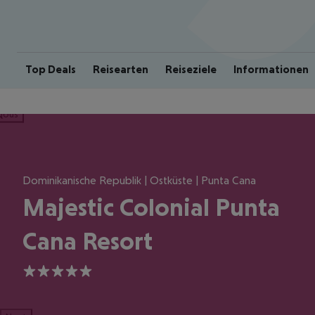
Top Deals
Reisearten
Reiseziele
Informationen
ious
Dominikanische Republik | Ostküste | Punta Cana
Majestic Colonial Punta
Cana Resort
5