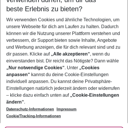
08.08.26
–
06.08.27
5-8 Nächte
beste Erlebnis zu bieten?
Wer wird verreisen
Wir verwenden Cookies und ähnliche Technologien, um
2 Erwachsene
Keine Kinder
unsere Webseite für dich am Laufen zu halten. Dadurch
können wir die Nutzung unserer Plattform verstehen und
Mehr Filter anzeigen
verbessern, dir Support bieten sowie Inhalte, Angebote
und Werbung anzeigen, die für dich relevant sind und zu
dir passen. Klicke auf
„Alle akzeptieren“
, wenn du
einverstanden bist. Dir reicht das Nötigste? Dann wähle
„Nur notwendige Cookies“
. Unter
„Cookies
anpassen“
kannst du deine Cookie-Einstellungen
Footer
Footer navigation
individuell anpassen. Du kannst deine Privatsphäre-
Über uns
Einstellungen natürlich jederzeit ändern oder widerrufen
AGB
– klicke dazu einfach unten auf
„Cookie-Einstellungen
Service & Hilfe
Bestpreisgarantie
ändern“
.
Datenschutz-Informationen
Impressum
Agenturbetreuung
Cookie-Einstellungen ändern
Folge uns
Barrierefreies Reisen
Cookie/Tracking-Informationen
Cookie-Richtlinie
Check-in
Datenschutz