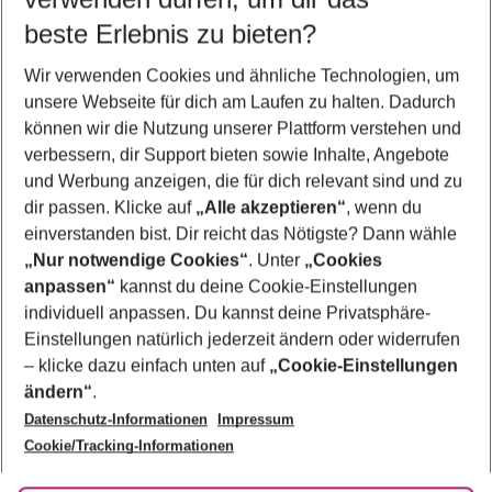
08.08.26
–
06.08.27
5-8 Nächte
beste Erlebnis zu bieten?
Wer wird verreisen
Wir verwenden Cookies und ähnliche Technologien, um
2 Erwachsene
Keine Kinder
unsere Webseite für dich am Laufen zu halten. Dadurch
können wir die Nutzung unserer Plattform verstehen und
Mehr Filter anzeigen
verbessern, dir Support bieten sowie Inhalte, Angebote
und Werbung anzeigen, die für dich relevant sind und zu
dir passen. Klicke auf
„Alle akzeptieren“
, wenn du
einverstanden bist. Dir reicht das Nötigste? Dann wähle
„Nur notwendige Cookies“
. Unter
„Cookies
anpassen“
kannst du deine Cookie-Einstellungen
Footer
Footer navigation
individuell anpassen. Du kannst deine Privatsphäre-
Über uns
Einstellungen natürlich jederzeit ändern oder widerrufen
AGB
– klicke dazu einfach unten auf
„Cookie-Einstellungen
Service & Hilfe
Bestpreisgarantie
ändern“
.
Datenschutz-Informationen
Impressum
Agenturbetreuung
Cookie-Einstellungen ändern
Folge uns
Barrierefreies Reisen
Cookie/Tracking-Informationen
Cookie-Richtlinie
Check-in
Datenschutz