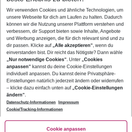
Wer wird verreisen
Wir verwenden Cookies und ähnliche Technologien, um
2 Erwachsene
Keine Kinder
unsere Webseite für dich am Laufen zu halten. Dadurch
können wir die Nutzung unserer Plattform verstehen und
Mehr Filter anzeigen
verbessern, dir Support bieten sowie Inhalte, Angebote
und Werbung anzeigen, die für dich relevant sind und zu
dir passen. Klicke auf
„Alle akzeptieren“
, wenn du
einverstanden bist. Dir reicht das Nötigste? Dann wähle
„Nur notwendige Cookies“
. Unter
„Cookies
anpassen“
kannst du deine Cookie-Einstellungen
Footer
Footer navigation
individuell anpassen. Du kannst deine Privatsphäre-
Über uns
Einstellungen natürlich jederzeit ändern oder widerrufen
AGB
– klicke dazu einfach unten auf
„Cookie-Einstellungen
Service & Hilfe
Bestpreisgarantie
ändern“
.
Datenschutz-Informationen
Impressum
Agenturbetreuung
Cookie-Einstellungen ändern
Folge uns
Barrierefreies Reisen
Cookie/Tracking-Informationen
Cookie-Richtlinie
Check-in
Datenschutz
FAQ
Fakten
Cookie anpassen
HanseMerkur Reiseversicherung
Flexibel buchen