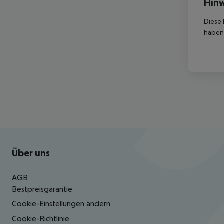
Hinw
Diese 
haben,
Footer
Footer navigation
Über uns
AGB
Bestpreisgarantie
Cookie-Einstellungen ändern
Cookie-Richtlinie