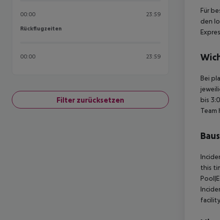
Für be
00:00
23:59
den lo
Rückflugzeiten
Rückflugzeiten
Expres
Wich
00:00
23:59
Bei pl
jeweil
Filter zurücksetzen
bis 3:
Team 
Baus
Incid
this t
Pool|
Incid
facili