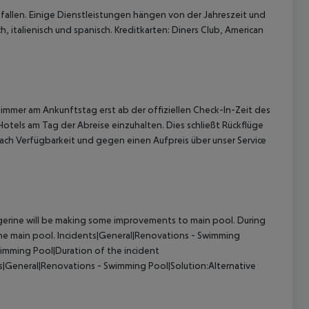
allen. Einige Dienstleistungen hängen von der Jahreszeit und
, italienisch und spanisch. Kreditkarten: Diners Club, American
immer am Ankunftstag erst ab der offiziellen Check-In-Zeit des
Hotels am Tag der Abreise einzuhalten. Dies schließt Rückflüge
ach Verfügbarkeit und gegen einen Aufpreis über unser Service
rine will be making some improvements to main pool. During
he main pool.
Incidents|General|Renovations - Swimming
imming Pool|Duration of the incident
s|General|Renovations - Swimming Pool|Solution:Alternative