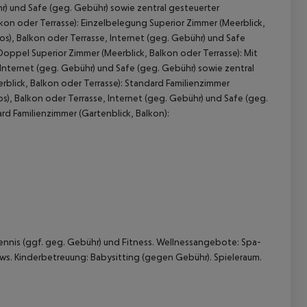
r) und Safe (geg. Gebühr) sowie zentral gesteuerter
kon oder Terrasse): Einzelbelegung Superior Zimmer (Meerblick,
s), Balkon oder Terrasse, Internet (geg. Gebühr) und Safe
oppel Superior Zimmer (Meerblick, Balkon oder Terrasse): Mit
Internet (geg. Gebühr) und Safe (geg. Gebühr) sowie zentral
blick, Balkon oder Terrasse): Standard Familienzimmer
s), Balkon oder Terrasse, Internet (geg. Gebühr) und Safe (geg.
d Familienzimmer (Gartenblick, Balkon):
 akzeptieren
tennis (ggf. geg. Gebühr) und Fitness. Wellnessangebote: Spa-
. Kinderbetreuung: Babysitting (gegen Gebühr). Spieleraum.