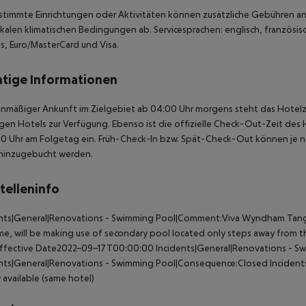
stimmte Einrichtungen oder Aktivitäten können zusätzliche Gebühren anf
kalen klimatischen Bedingungen ab. Servicesprachen: englisch, französisch
s, Euro/MasterCard und Visa.
tige Informationen
anmäßiger Ankunft im Zielgebiet ab 04:00 Uhr morgens steht das Hotelz
igen Hotels zur Verfügung. Ebenso ist die offizielle Check-Out-Zeit des 
00 Uhr am Folgetag ein. Früh-Check-In bzw. Spät-Check-Out können je n
hinzugebucht werden.
telleninfo
ents|General|Renovations - Swimming Pool|Comment:Viva Wyndham Tange
ime, will be making use of secondary pool located only steps away from t
Effective Date2022-09-17T00:00:00
Incidents|General|Renovations - Sw
ents|General|Renovations - Swimming Pool|Consequence:Closed
Incident
ty available (same hotel)