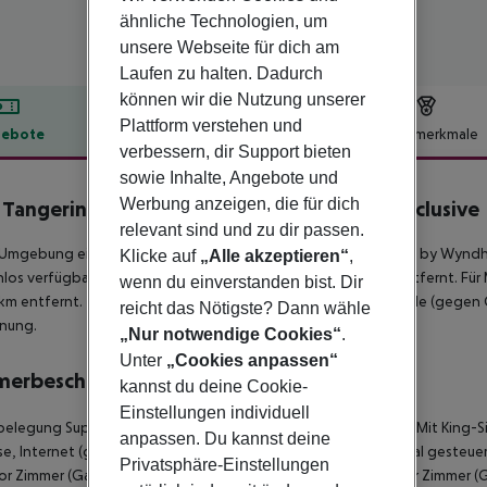
ähnliche Technologien, um
unsere Webseite für dich am
Laufen zu halten. Dadurch
können wir die Nutzung unserer
Plattform verstehen und
ebote
Hotelbeschreibung
Hotelmerkmale
verbessern, dir Support bieten
lbeschreibung
sowie Inhalte, Angebote und
Werbung anzeigen, die für dich
 Tangerine by Wyndham, A Trademark All Inclusive
relevant sind und zu dir passen.
r Umgebung eines Sandstrandes liegt das Hotel Viva Tangerine by Wynd
Klicke auf
„Alle akzeptieren“
,
los verfügbar. Die Stadt Cabarete Downtown ist ca. 550 m entfernt. Für 
wenn du einverstanden bist. Dir
 km entfernt. Zwischen Hotel und Flughafen verkehrt ein Shuttle (gegen G
reicht das Nötigste? Dann wähle
rnung.
„Nur notwendige Cookies“
.
Unter
„Cookies anpassen“
merbeschreibung
kannst du deine Cookie-
Einstellungen individuell
belegung Superior Zimmer (Gartenblick, Balkon oder Terrasse): Mit King
anpassen. Du kannst deine
se, Internet (geg. Gebühr) und Safe (geg. Gebühr) sowie zentral gesteu
Privatsphäre-Einstellungen
or Zimmer (Gartenblick, Balkon oder Terrasse): Doppel Superior Zimmer (G