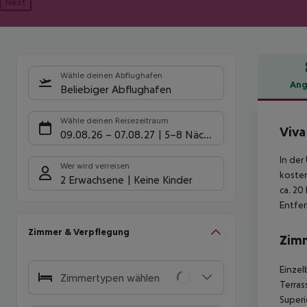
Next
Wähle deinen Abflughafen
Ang
Beliebiger Abflughafen
Hote
Wähle deinen Reisezeitraum
Viva
09.08.26
–
07.08.27
5-8 Nächte
In de
Wer wird verreisen
kosten
2 Erwachsene
Keine Kinder
ca. 20
Entfe
Zimmer & Verpflegung
Zim
Einzel
Zimmertypen wählen
Terras
Superi