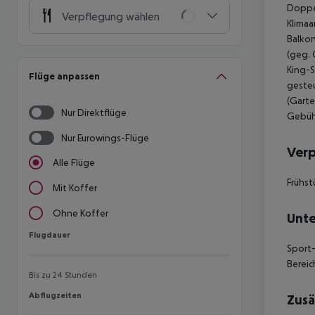
Doppel
Verpflegung wählen
Klimaa
Balkon
(geg. 
King-S
Flüge anpassen
gesteu
(Garte
Nur Direktflüge
Gebühr
Nur Eurowings-Flüge
Ver
Alle Flüge
Frühst
Mit Koffer
Ohne Koffer
Unte
Flugdauer
Flugdauer
Sport-
Bereic
Bis zu 24 Stunden
Abflugzeiten
Abflugzeiten
Zusä