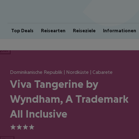
Top Deals
Reisearten
Reiseziele
Informationen
ious
Dominikanische Republik | Nordküste | Cabarete
Viva Tangerine by
Wyndham, A Trademark
All Inclusive
4