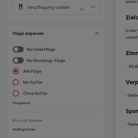
einen
Verpflegung wählen
Ziel
In der
Flüge anpassen
verkeh
Nur Direktflüge
Zim
Nur Eurowings-Flüge
- WLAN
Alle Flüge
Ver
Mit Koffer
Ohne Koffer
- Barb
Flugdauer
Flugdauer
Spor
Bis zu 24 Stunden
- Reit
Abflugzeiten
Abflugzeiten