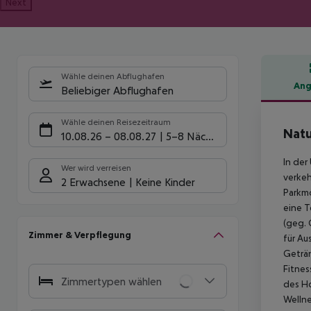
Next
Wähle deinen Abflughafen
Ang
Beliebiger Abflughafen
Hote
Wähle deinen Reisezeitraum
Natu
10.08.26
–
08.08.27
5-8 Nächte
In der
Wer wird verreisen
verkeh
2 Erwachsene
Keine Kinder
Parkmö
eine T
(geg. 
Zimmer & Verpflegung
für Au
Geträn
Fitne
Zimmertypen wählen
des Ho
Wellne