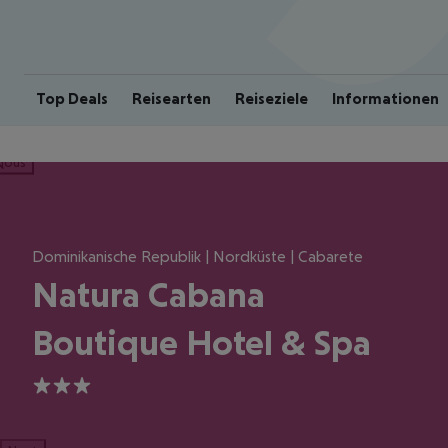
Top Deals
Reisearten
Reiseziele
Informationen
ious
Dominikanische Republik | Nordküste | Cabarete
Natura Cabana
Boutique Hotel & Spa
3