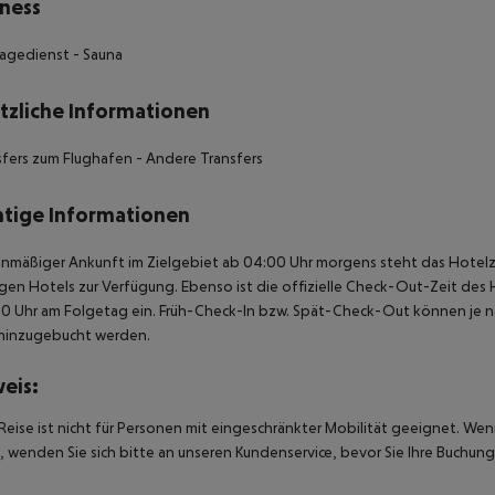
ness
agedienst - Sauna
tzliche Informationen
sfers zum Flughafen - Andere Transfers
tige Informationen
anmäßiger Ankunft im Zielgebiet ab 04:00 Uhr morgens steht das Hotelz
igen Hotels zur Verfügung. Ebenso ist die offizielle Check-Out-Zeit des 
00 Uhr am Folgetag ein. Früh-Check-In bzw. Spät-Check-Out können je n
hinzugebucht werden.
eis:
Reise ist nicht für Personen mit eingeschränkter Mobilität geeignet. We
 wenden Sie sich bitte an unseren Kundenservice, bevor Sie Ihre Buchung