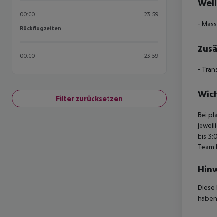
Well
00:00
23:59
- Mass
Rückflugzeiten
Rückflugzeiten
Zusä
00:00
23:59
- Tran
Wich
Filter zurücksetzen
Bei pl
jeweil
bis 3:
Team 
Hinw
Diese 
haben,