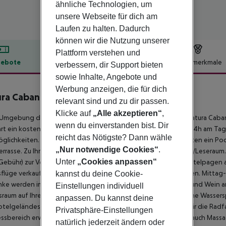
ähnliche Technologien, um
unsere Webseite für dich am
Laufen zu halten. Dadurch
können wir die Nutzung unserer
Plattform verstehen und
ebote
Hotelbeschreibung
Hotelmerkmale
verbessern, dir Support bieten
sowie Inhalte, Angebote und
lbeschreibung
Werbung anzeigen, die für dich
ra Cabana Boutique Hotel & Spa
relevant sind und zu dir passen.
3
Klicke auf
„Alle akzeptieren“
,
 Umgebung des hoteleigenen Sandstrandes liegt das Hotel Natura Caba
wenn du einverstanden bist. Dir
rt ein kostenpflichtiges Shuttle. Das Hotel verfügt über eine 24h am 
reicht das Nötigste? Dann wähle
glichkeiten. Im Außenbereich befindet sich neben einem Garten ein Poo
„Nur notwendige Cookies“
.
errasse. Zu Ihrer Unterhaltung bietet das Hotel eine Bibliothek/Leseraum.
Unter
„Cookies anpassen“
Gebühr) zur Verfügung. Für Ihren Komfort sorgt neben dem Hotelpagen 
sflüge verkauft.
Verpflegung Frühstück wird à la carte angeboten. Mittag-
kannst du deine Cookie-
ke werden im Hotel Wasser, Softdrinks, Kaffee und Tee, Bier und Wein
Einstellungen individuell
ssraum auf Ihren Besuch. Gegen Gebühr können Sie verschiedene Wasse
anpassen. Du kannst deine
telgeländes Reitmöglichkeiten (ca. EXTRA_FEE m entfernt). Für die Radfah
Privatsphäre-Einstellungen
ssbereich erwartet Sie eine Sauna (geg. Gebühr). Hier werden auch Ma
natürlich jederzeit ändern oder