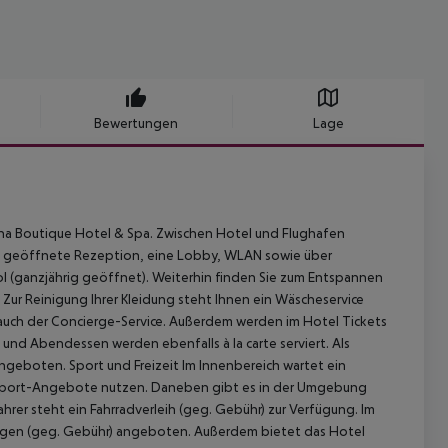
Bewertungen
Lage
na Boutique Hotel & Spa. Zwischen Hotel und Flughafen
Tag geöffnete Rezeption, eine Lobby, WLAN sowie über
l (ganzjährig geöffnet). Weiterhin finden Sie zum Entspannen
 Zur Reinigung Ihrer Kleidung steht Ihnen ein Wäscheservice
auch der Concierge-Service. Außerdem werden im Hotel Tickets
 und Abendessen werden ebenfalls à la carte serviert. Als
 angeboten.
Sport und Freizeit Im Innenbereich wartet ein
rsport-Angebote nutzen. Daneben gibt es in der Umgebung
rer steht ein Fahrradverleih (geg. Gebühr) zur Verfügung. Im
ssagen (geg. Gebühr) angeboten. Außerdem bietet das Hotel