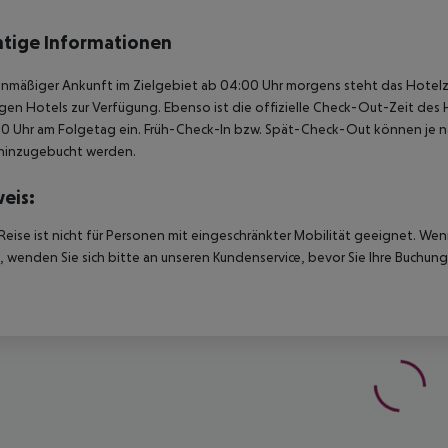
tige Informationen
anmäßiger Ankunft im Zielgebiet ab 04:00 Uhr morgens steht das Hotelz
igen Hotels zur Verfügung. Ebenso ist die offizielle Check-Out-Zeit des 
00 Uhr am Folgetag ein. Früh-Check-In bzw. Spät-Check-Out können je n
hinzugebucht werden.
eis:
Reise ist nicht für Personen mit eingeschränkter Mobilität geeignet. We
 wenden Sie sich bitte an unseren Kundenservice, bevor Sie Ihre Buchung