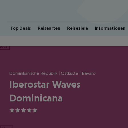
Top Deals
Reisearten
Reiseziele
Informationen
ious
Dominikanische Republik | Ostküste | Bávaro
Iberostar Waves
Dominicana
5