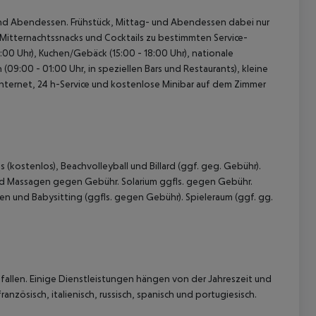
g- und Abendessen. Frühstück, Mittag- und Abendessen dabei nur
 Mitternachtssnacks und Cocktails zu bestimmten Service-
1:00 Uhr), Kuchen/Gebäck (15:00 - 18:00 Uhr), nationale
(09:00 - 01:00 Uhr, in speziellen Bars und Restaurants), kleine
s Internet, 24 h-Service und kostenlose Minibar auf dem Zimmer
(kostenlos), Beachvolleyball und Billard (ggf. geg. Gebühr).
nd Massagen gegen Gebühr. Solarium ggfls. gegen Gebühr.
rten und Babysitting (ggfls. gegen Gebühr). Spieleraum (ggf. gg.
allen. Einige Dienstleistungen hängen von der Jahreszeit und
nzösisch, italienisch, russisch, spanisch und portugiesisch.