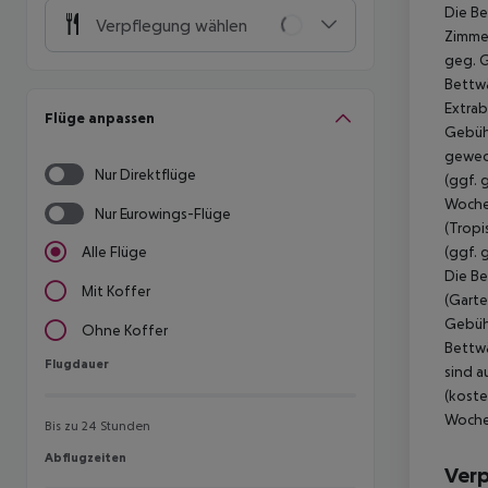
Die Be
Verpflegung wählen
Zimmer
geg. G
Bettwä
Extrab
Flüge anpassen
Gebühr
gewech
Nur Direktflüge
(ggf. 
Woche
Nur Eurowings-Flüge
(Tropi
(ggf. 
Alle Flüge
Die B
Mit Koffer
(Garte
Gebühr
Ohne Koffer
Bettwä
Flugdauer
Flugdauer
sind a
(koste
Woche 
Bis zu 24 Stunden
Abflugzeiten
Abflugzeiten
Ver