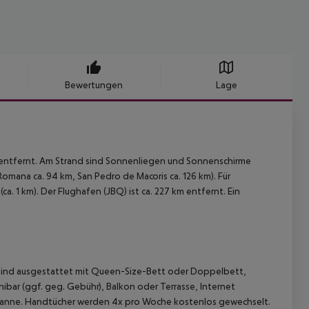
Bewertungen
Lage
 entfernt. Am Strand sind Sonnenliegen und Sonnenschirme
Romana ca. 94 km, San Pedro de Macoris ca. 126 km). Für
. 1 km). Der Flughafen (JBQ) ist ca. 227 km entfernt. Ein
r sind ausgestattet mit Queen-Size-Bett oder Doppelbett,
ibar (ggf. geg. Gebühr), Balkon oder Terrasse, Internet
ewanne. Handtücher werden 4x pro Woche kostenlos gewechselt.