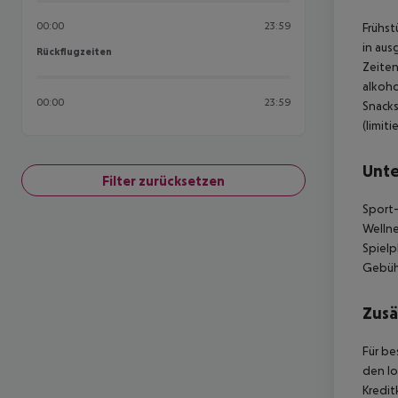
00:00
23:59
Frühst
in aus
Rückflugzeiten
Rückflugzeiten
Zeiten
alkoho
00:00
23:59
Snacks
(limit
Unte
Filter zurücksetzen
Sport-
Wellne
Spielp
Gebühr
Zusä
Für be
den lo
Kredit