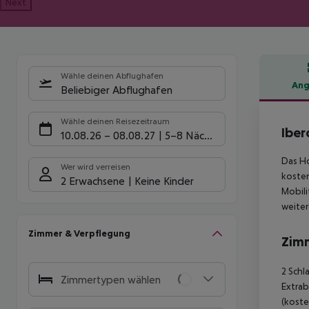
Next
Wähle deinen Abflughafen
Ang
Beliebiger Abflughafen
Hote
Wähle deinen Reisezeitraum
Iber
10.08.26
–
08.08.27
5-8 Nächte
Das Ho
Wer wird verreisen
kosten
2 Erwachsene
Keine Kinder
Mobili
weiter
Zimmer & Verpflegung
Zim
2 Schl
Zimmertypen wählen
Extrab
(koste