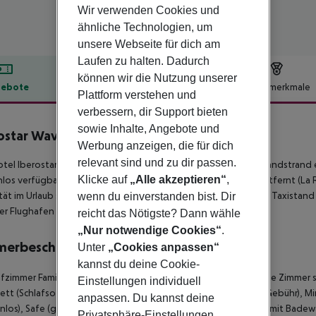
Wir verwenden Cookies und
ähnliche Technologien, um
unsere Webseite für dich am
Laufen zu halten. Dadurch
können wir die Nutzung unserer
ebote
Hotelbeschreibung
Hotelmerkmale
Plattform verstehen und
lbeschreibung
verbessern, dir Support bieten
sowie Inhalte, Angebote und
ostar Waves Dominicana
Werbung anzeigen, die für dich
5
relevant sind und zu dir passen.
tel Iberostar Waves Dominicana liegt ca. 50 m vom privaten Sandstrand
Klicke auf
„Alle akzeptieren“
,
los verfügbar. Die Stadt Higuey La Altagracias ist ca. 60 km entfernt (La 
tät im Urlaub sorgen neben einem Mietwagen-Verleih auch ein Taxistand (ca
wenn du einverstanden bist. Dir
er Flughafen (LRM) liegt in etwa 88 km Entfernung.
reicht das Nötigste? Dann wähle
„Nur notwendige Cookies“
.
merbeschreibung
Unter
„Cookies anpassen“
kannst du deine Cookie-
afzimmer Familienzimmer (Gartenblick, Balkon oder Terrasse): Die Zimme
Einstellungen individuell
ett (Schlafsofa), gefliestem Boden, Wasserkocher (ggf. geg. Gebühr), Min
anpassen. Du kannst deine
nlos), Safe (ggf. geg. Gebühr) und Flatscreen-TV. Badezimmer mit Bad
Privatsphäre-Einstellungen