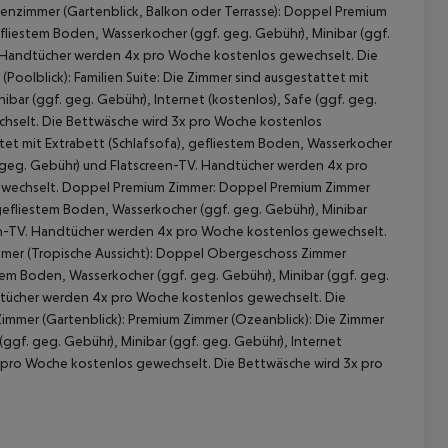
ienzimmer (Gartenblick, Balkon oder Terrasse): Doppel Premium
efliestem Boden, Wasserkocher (ggf. geg. Gebühr), Minibar (ggf.
V. Handtücher werden 4x pro Woche kostenlos gewechselt. Die
olblick): Familien Suite: Die Zimmer sind ausgestattet mit
ibar (ggf. geg. Gebühr), Internet (kostenlos), Safe (ggf. geg.
hselt. Die Bettwäsche wird 3x pro Woche kostenlos
tet mit Extrabett (Schlafsofa), gefliestem Boden, Wasserkocher
f. geg. Gebühr) und Flatscreen-TV. Handtücher werden 4x pro
ewechselt. Doppel Premium Zimmer: Doppel Premium Zimmer
 gefliestem Boden, Wasserkocher (ggf. geg. Gebühr), Minibar
reen-TV. Handtücher werden 4x pro Woche kostenlos gewechselt.
 akzeptieren
mer (Tropische Aussicht): Doppel Obergeschoss Zimmer
stem Boden, Wasserkocher (ggf. geg. Gebühr), Minibar (ggf. geg.
ndtücher werden 4x pro Woche kostenlos gewechselt. Die
mmer (Gartenblick): Premium Zimmer (Ozeanblick): Die Zimmer
ggf. geg. Gebühr), Minibar (ggf. geg. Gebühr), Internet
x pro Woche kostenlos gewechselt. Die Bettwäsche wird 3x pro