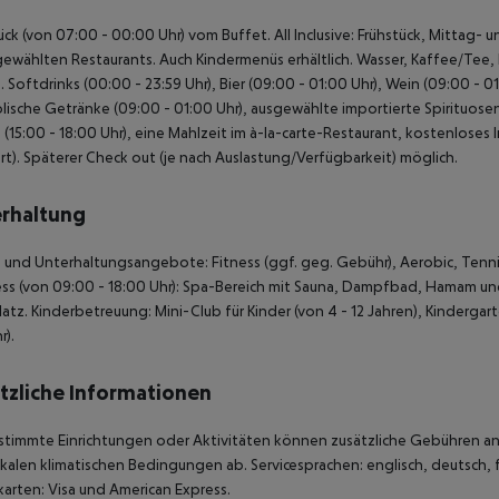
ück (von 07:00 - 00:00 Uhr) vom Buffet. All Inclusive: Frühstück, Mitta
gewählten Restaurants. Auch Kindermenüs erhältlich. Wasser, Kaffee/Tee,
. Softdrinks (00:00 - 23:59 Uhr), Bier (09:00 - 01:00 Uhr), Wein (09:00 - 0
lische Getränke (09:00 - 01:00 Uhr), ausgewählte importierte Spirituosen 
 (15:00 - 18:00 Uhr), eine Mahlzeit im à-la-carte-Restaurant, kostenlose
iert). Späterer Check out (je nach Auslastung/Verfügbarkeit) möglich.
rhaltung
 und Unterhaltungsangebote: Fitness (ggf. geg. Gebühr), Aerobic, Tennis 
ss (von 09:00 - 18:00 Uhr): Spa-Bereich mit Sauna, Dampfbad, Hamam u
latz. Kinderbetreuung: Mini-Club für Kinder (von 4 - 12 Jahren), Kinderga
).
tzliche Informationen
stimmte Einrichtungen oder Aktivitäten können zusätzliche Gebühren anf
kalen klimatischen Bedingungen ab. Servicesprachen: englisch, deutsch, fra
karten: Visa und American Express.