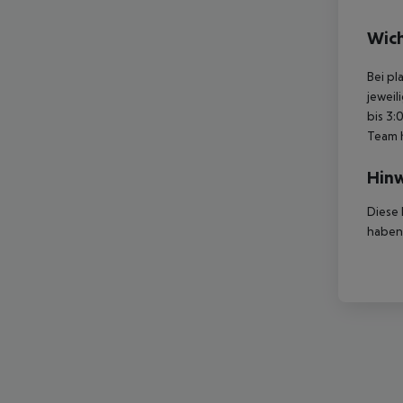
Wich
Bei pl
jeweil
bis 3:
Team 
Hinw
Diese 
haben,