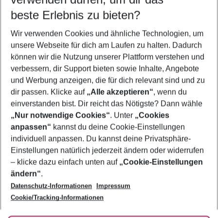
11.08.26
–
09.08.27
5-8 Nächte
beste Erlebnis zu bieten?
Wer wird verreisen
Wir verwenden Cookies und ähnliche Technologien, um
2 Erwachsene
Keine Kinder
unsere Webseite für dich am Laufen zu halten. Dadurch
können wir die Nutzung unserer Plattform verstehen und
Mehr Filter anzeigen
verbessern, dir Support bieten sowie Inhalte, Angebote
und Werbung anzeigen, die für dich relevant sind und zu
dir passen. Klicke auf
„Alle akzeptieren“
, wenn du
einverstanden bist. Dir reicht das Nötigste? Dann wähle
„Nur notwendige Cookies“
. Unter
„Cookies
anpassen“
kannst du deine Cookie-Einstellungen
Footer
Footer navigation
individuell anpassen. Du kannst deine Privatsphäre-
Über uns
Einstellungen natürlich jederzeit ändern oder widerrufen
AGB
– klicke dazu einfach unten auf
„Cookie-Einstellungen
Service & Hilfe
Bestpreisgarantie
ändern“
.
Datenschutz-Informationen
Impressum
Agenturbetreuung
Cookie-Einstellungen ändern
Folge uns
Barrierefreies Reisen
Cookie/Tracking-Informationen
Cookie-Richtlinie
Check-in
Datenschutz