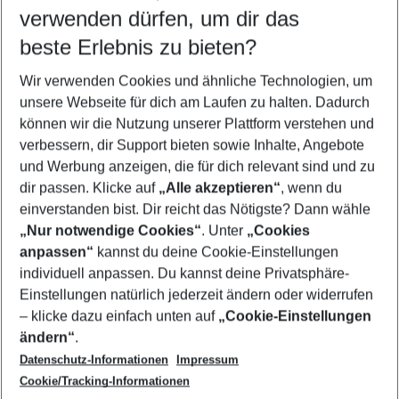
verwenden dürfen, um dir das
Wähle deinen Reisezeitraum
10.08.26
–
08.08.27
5-8 Nächte
beste Erlebnis zu bieten?
Wer wird verreisen
Wir verwenden Cookies und ähnliche Technologien, um
2 Erwachsene
Keine Kinder
unsere Webseite für dich am Laufen zu halten. Dadurch
können wir die Nutzung unserer Plattform verstehen und
Mehr Filter anzeigen
verbessern, dir Support bieten sowie Inhalte, Angebote
und Werbung anzeigen, die für dich relevant sind und zu
dir passen. Klicke auf
„Alle akzeptieren“
, wenn du
einverstanden bist. Dir reicht das Nötigste? Dann wähle
„Nur notwendige Cookies“
. Unter
„Cookies
anpassen“
kannst du deine Cookie-Einstellungen
Footer
Footer navigation
individuell anpassen. Du kannst deine Privatsphäre-
Über uns
Einstellungen natürlich jederzeit ändern oder widerrufen
AGB
– klicke dazu einfach unten auf
„Cookie-Einstellungen
Service & Hilfe
Bestpreisgarantie
ändern“
.
Datenschutz-Informationen
Impressum
Agenturbetreuung
Cookie-Einstellungen ändern
Folge uns
Barrierefreies Reisen
Cookie/Tracking-Informationen
Cookie-Richtlinie